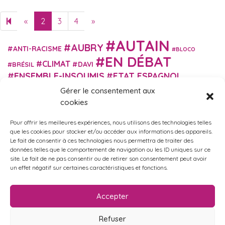
«
2
3
4
»
Previous page
Next page
AUTAIN
AUBRY
ANTI-RACISME
BLOCO
EN DÉBAT
CLIMAT
DAVI
BRÉSIL
ENSEMBLE-INSOUMIS
ETAT ESPAGNOL
EUROPE
EXTRÊME DROITE
FASCISME
Gérer le consentement aux
FRANCE INSOUMISE
cookies
FÉMINISME
GES
GILETS JAUNES
GRANDE BRETAGNE
GRÈCE
Pour offrir les meilleures expériences, nous utilisons des technologies telles
HISTOIRE
ISRAËL PALESTINE
ITALIE
IMMIGRATION
que les cookies pour stocker et/ou accéder aux informations des appareils.
MARXISME
MARTIN
Le fait de consentir à ces technologies nous permettra de traiter des
MACRON
MIGRANT-ES
données telles que le comportement de navigation ou les ID uniques sur ce
MÉLENCHON
MUNICIPALES
NUPES
OBONO
site. Le fait de ne pas consentir ou de retirer son consentement peut avoir
RUSSIE
RETRAITES
PORTUGAL
un effet négatif sur certaines caractéristiques et fonctions.
OCCITANIE
SANTÉ
UKRAINE
USA
VIOLENCES
TURQUIE
ÉCOLOGIE
ÉDUCATION
POLICIÈRES
VIOLENCES SEXISTES
Accepter
ÉLECTIONS
ÉCOSOCIALISME
Refuser