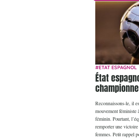
ETAT ESPAGNOL
État espagno
championnes
Reconnaissons-le, il e
mouvement féministe à 
féminin. Pourtant, l’é
remporter une victoire
femmes. Petit rappel po