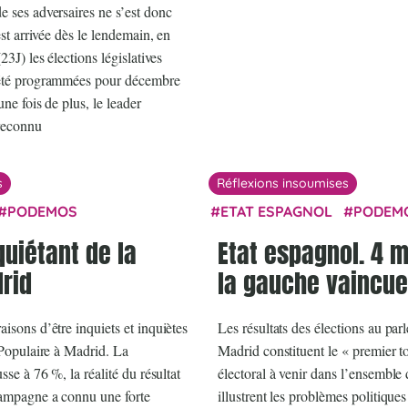
e ses adversaires ne s’est donc
est arrivée dès le lendemain, en
23J) les élections législatives
 été programmées pour décembre
une fois de plus, le leader
 reconnu
s
Réflexions insoumises
PODEMOS
ETAT ESPAGNOL
PODEM
uiétant de la
Etat espagnol. 4 m
rid
la gauche vaincue
isons d’être inquiets et inquiètes
Les résultats des élections au par
 Populaire à Madrid. La
Madrid constituent le « premier to
sse à 76 %, la réalité du résultat
électoral à venir dans l’ensemble 
campagne a connu une forte
illustrent les problèmes politiqu