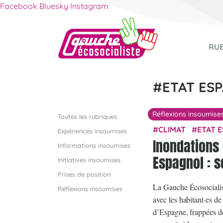
Facebook
Bluesky
Instagram
RU
ETAT ES
Réflexions insoumise
Toutes les rubriques
CLIMAT
ETAT 
Expériences insoumises
Inondations 
Informations insoumises
Espagnol : so
Initiatives insoumises
Prises de position
La Gauche Écosocialist
Réflexions insoumises
avec les habitant·es de
d’Espagne, frappées de