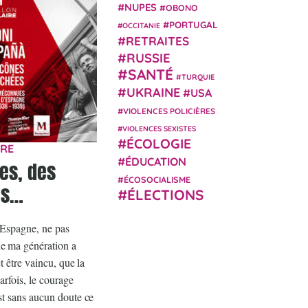
NUPES
OBONO
PORTUGAL
OCCITANIE
RETRAITES
RUSSIE
SANTÉ
TURQUIE
UKRAINE
USA
VIOLENCES POLICIÈRES
VIOLENCES SEXISTES
ÉCOLOGIE
IRE
ÉDUCATION
es, des
ÉCOSOCIALISME
ts…
ÉLECTIONS
d’Espagne, ne pas
e ma génération a
t être vaincu, que la
arfois, le courage
st sans aucun doute ce