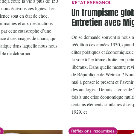
 déjà coûté la vie à plus de 150
ETAT ESPAGNOL
 nous écrivons ces lignes. Les
Un trumpisme glob
alence sont en état de choc,
Entretien avec Mi
humaines et aux destructions
 par cette catastrophe d’une
On se demande souvent si nous n
ace à ces images de chaos, qui
réédition des années 1930, quand
matique dans laquelle nous nous
élites politiques et économiques 
ible de détourner
la voie à l’extrême droite, en plei
libéraux. Dans quelle mesure rev
de République de Weimar ? Nous
mal à penser le présent et l’aveni
des analogies. Depuis la crise de 
fois à une crise économique mult
certains éléments similaires à ce q
1929, et
s
Réflexions insoumises