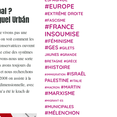
EUROPE
al ?
EXTRÊME DROITE
guel Urbán
FASCISME
FRANCE
e vivons pas une
INSOUMISE
 on voit comment les
FÉMINISME
conservatrices ouvrent
GES
GILETS
ne crise des systèmes
JAUNES
GRANDE
ivons-nous une sorte
BRETAGNE
GRÈCE
 avons toujours du
HISTOIRE
r et nous recherchons
ISRAËL
IMMIGRATION
2008 on assiste à la
PALESTINE
ITALIE
idimensionnelle, avec
MARTIN
MACRON
u’a été le krach de
MARXISME
MIGRANT-ES
MUNICIPALES
MÉLENCHON