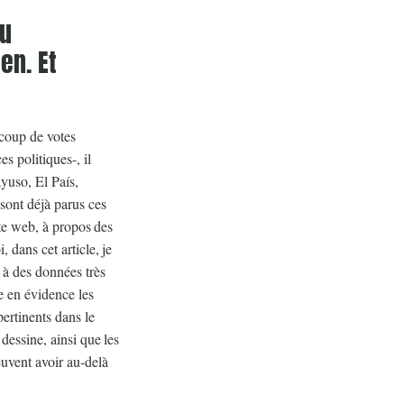
du
en. Et
ucoup de votes
s politiques-, il
Ayuso, El País,
sont déjà parus ces
ite web, à propos des
 dans cet article, je
 à des données très
re en évidence les
pertinents dans le
dessine, ainsi que les
uvent avoir au-delà