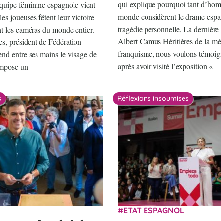
qui explique pourquoi tant d’homm
’équipe féminine espagnole vient
monde considèrent le drame esp
es joueuses fêtent leur victoire
tragédie personnelle, La dernière
t les caméras du monde entier.
Albert Camus Héritières de la mé
es, président de Fédération
franquisme, nous voulons témoign
nd entre ses mains le visage de
après avoir visité l’exposition «
impose un
s
Réflexions insoumises
ETAT ESPAGNOL