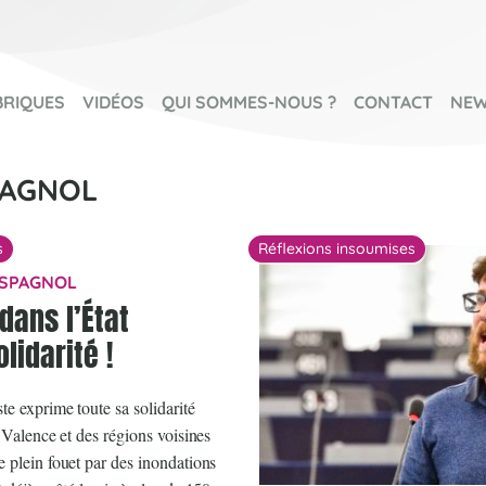
BRIQUES
VIDÉOS
QUI SOMMES-NOUS ?
CONTACT
NEW
PAGNOL
s
Réflexions insoumises
ESPAGNOL
dans l’État
lidarité !
e exprime toute sa solidarité
 Valence et des régions voisines
 plein fouet par des inondations