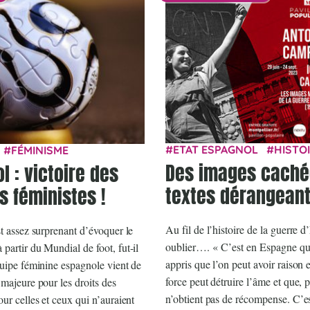
ETAT ESPAGNOL
HISTO
FÉMINISME
Des images caché
l : victoire des
textes dérangean
 féministes !
Au fil de l’histoire de la guerre 
st assez surprenant d’évoquer le
oublier…. « C’est en Espagne qu
partir du Mundial de foot, fut-il
appris que l’on peut avoir raison e
quipe féminine espagnole vient de
force peut détruire l’âme et que, p
 majeure pour les droits des
n’obtient pas de récompense. C’e
ur celles et ceux qui n’auraient