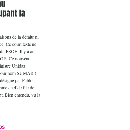
au
pant la
aisons de la défaite ni
ce. Ce court texte ne
e du PSOE. Il y a au
PSOE. Ce nouveau
inistre Unidas
a pour nom SUMAR (
 désigné par Pablo
mme chef de file de
. Bien entendu, vu la
OS