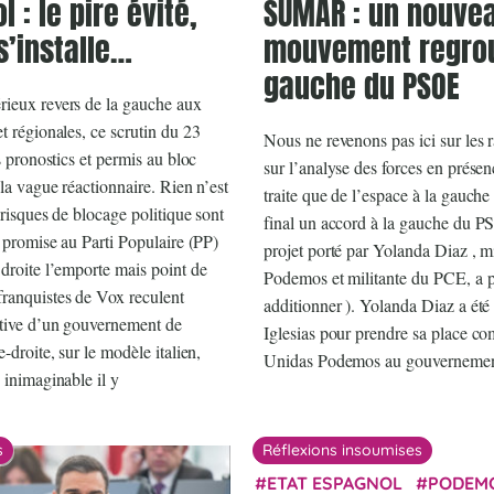
 : le pire évité,
SUMAR : un nouve
 s’installe…
mouvement regrou
gauche du PSOE
rieux revers de la gauche aux
t régionales, ce scrutin du 23
Nous ne revenons pas ici sur les r
es pronostics et permis au bloc
sur l’analyse des forces en présen
 la vague réactionnaire. Rien n’est
traite que de l’espace à la gauch
 risques de blocage politique sont
final un accord à la gauche du 
e promise au Parti Populaire (PP)
projet porté par Yolanda Diaz , m
 droite l’emporte mais point de
Podemos et militante du PCE, 
franquistes de Vox reculent
additionner ). Yolanda Diaz a été
ctive d’un gouvernement de
Iglesias pour prendre sa place co
e-droite, sur le modèle italien,
Unidas Podemos au gouvernement
 inimaginable il y
s
Réflexions insoumises
ETAT ESPAGNOL
PODEM