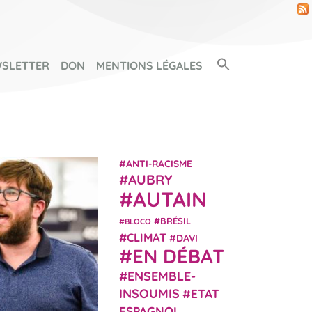
Search Button
SLETTER
DON
MENTIONS LÉGALES
SEARCH FOR:
ANTI-RACISME
AUBRY
AUTAIN
BRÉSIL
BLOCO
CLIMAT
DAVI
EN DÉBAT
ENSEMBLE-
INSOUMIS
ETAT
ESPAGNOL