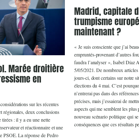
Madrid, capitale 
trumpisme europé
maintenant ?
« Je suis consciente que j’ai bea
empruntés-provenant d’autres force
faudra l’analyser », Isabel Díaz 
l. Marée droitière
5/05/2021. De nombreux articles 
ressisme en
jours-ci, dont certains sur notre s
élections du 4 mai. C’est pourquoi,
n’entrerai pas dans des références
précises, mais j’essaierai de mett
considérations sur les récentes
aspects qui me semblent les plus 
et régionales, deux conclusions
nouveau scénario politique qui se 
tirées : il y a eu une nette
conséquences que ces résultats pe
nservateur et réactionnaire et une
r le PSOE. La réponse de Pedro