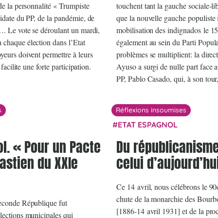
de la personnalité « Trumpiste
touchent tant la gauche sociale-lib
didate du PP, de la pandémie, de
que la nouvelle gauche populiste 
…. Le vote se déroulant un mardi,
mobilisation des indignados le 1
 chaque élection dans l’Etat
également au sein du Parti Popula
yeurs doivent permettre à leurs
problèmes se multiplient: la direc
 facilite une forte participation.
Ayuso a surgi de nulle part face a
PP, Pablo Casado, qui, à son tour, 
s
Réflexions insoumises
ETAT ESPAGNOL
l. « Pour un Pacte
Du républicanisme
astien du XXIe
celui d’aujourd’hu
Ce 14 avril, nous célébrons le 90e
chute de la monarchie des Bourb
Seconde République fut
[1886-14 avril 1931] et de la pro
lections municipales qui