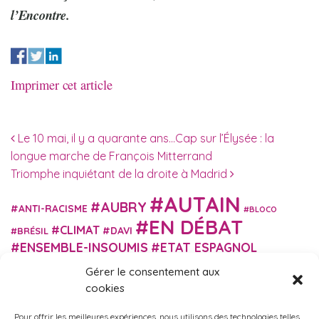
l’Encontre.
Imprimer cet article
Navigation des articles
Le 10 mai, il y a quarante ans…Cap sur l’Élysée : la
longue marche de François Mitterrand
Triomphe inquiétant de la droite à Madrid
AUTAIN
AUBRY
ANTI-RACISME
BLOCO
EN DÉBAT
CLIMAT
DAVI
BRÉSIL
ENSEMBLE-INSOUMIS
ETAT ESPAGNOL
EUROPE
EXTRÊME DROITE
FASCISME
Gérer le consentement aux
FRANCE INSOUMISE
FÉMINISME
cookies
GES
GILETS JAUNES
GRANDE BRETAGNE
GRÈCE
Pour offrir les meilleures expériences, nous utilisons des technologies telles