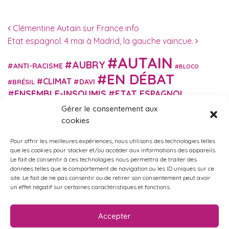
Navigation des articles
Clémentine Autain sur France info
Etat espagnol. 4 mai à Madrid, la gauche vaincue.
AUTAIN
AUBRY
ANTI-RACISME
BLOCO
EN DÉBAT
CLIMAT
DAVI
BRÉSIL
ENSEMBLE-INSOUMIS
ETAT ESPAGNOL
EUROPE
EXTRÊME DROITE
Gérer le consentement aux
FASCISME
FRANCE INSOUMISE
cookies
FÉMINISME
GES
GILETS JAUNES
GRANDE BRETAGNE
GRÈCE
Pour offrir les meilleures expériences, nous utilisons des technologies telles
HISTOIRE
ISRAËL PALESTINE
ITALIE
IMMIGRATION
que les cookies pour stocker et/ou accéder aux informations des appareils.
MARXISME
Le fait de consentir à ces technologies nous permettra de traiter des
MARTIN
MACRON
MIGRANT-ES
données telles que le comportement de navigation ou les ID uniques sur ce
MÉLENCHON
MUNICIPALES
NUPES
OBONO
site. Le fait de ne pas consentir ou de retirer son consentement peut avoir
RUSSIE
RETRAITES
un effet négatif sur certaines caractéristiques et fonctions.
PORTUGAL
OCCITANIE
SANTÉ
UKRAINE
USA
VIOLENCES
TURQUIE
ÉCOLOGIE
ÉDUCATION
POLICIÈRES
VIOLENCES SEXISTES
Accepter
ÉLECTIONS
ÉCOSOCIALISME