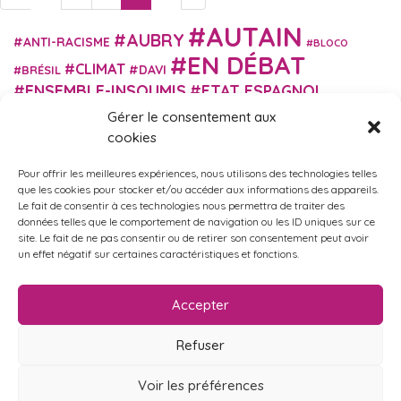
AUTAIN
AUBRY
ANTI-RACISME
BLOCO
EN DÉBAT
CLIMAT
DAVI
BRÉSIL
ENSEMBLE-INSOUMIS
ETAT ESPAGNOL
EUROPE
EXTRÊME DROITE
Gérer le consentement aux
FASCISME
FRANCE INSOUMISE
cookies
FÉMINISME
GES
GILETS JAUNES
GRANDE BRETAGNE
GRÈCE
Pour offrir les meilleures expériences, nous utilisons des technologies telles
HISTOIRE
ISRAËL PALESTINE
ITALIE
IMMIGRATION
que les cookies pour stocker et/ou accéder aux informations des appareils.
MARXISME
Le fait de consentir à ces technologies nous permettra de traiter des
MARTIN
MACRON
MIGRANT-ES
données telles que le comportement de navigation ou les ID uniques sur ce
MÉLENCHON
MUNICIPALES
NUPES
OBONO
site. Le fait de ne pas consentir ou de retirer son consentement peut avoir
RUSSIE
RETRAITES
un effet négatif sur certaines caractéristiques et fonctions.
PORTUGAL
OCCITANIE
SANTÉ
UKRAINE
USA
VIOLENCES
TURQUIE
ÉCOLOGIE
ÉDUCATION
POLICIÈRES
VIOLENCES SEXISTES
Accepter
ÉLECTIONS
ÉCOSOCIALISME
Refuser
Voir les préférences
Politique de confidentialité
•
Mentions légales