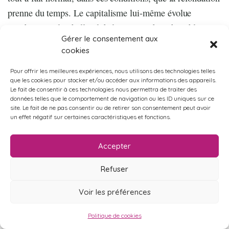
prenne du temps. Le capitalisme lui-même évolue
rapidement à l’échelle globale, posant de redoutables
Gérer le consentement aux
problèmes analytiques et de construction d’une nouvelle
cookies
vision stratégique.
Pour offrir les meilleures expériences, nous utilisons des technologies telles
Depuis les années 1990, une série d’expériences
que les cookies pour stocker et/ou accéder aux informations des appareils.
Le fait de consentir à ces technologies nous permettra de traiter des
politiques aux quatre coins du monde sont venues
données telles que le comportement de navigation ou les ID uniques sur ce
alimenter la réflexion sur un « autre monde possible ».
site. Le fait de ne pas consentir ou de retirer son consentement peut avoir
un effet négatif sur certaines caractéristiques et fonctions.
Mais la gauche est très en retard du point de vue
e
programmatique. Par exemple, tout au long du 20
siècle
Accepter
a prédominé en son sein l’idée que la planification
économique sous des formes diverses pouvait constituer
Refuser
une alternative au marché. La plupart des expériences de
Voir les préférences
planification passées – en URSS, en Chine, en
Yougoslavie, en Hongrie, à Cuba – se sont soldées par
Politique de cookies
des échecs. Mais il y a certainement des enseignements à