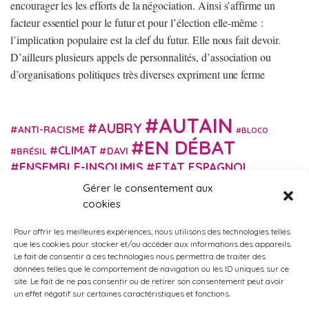
encourager les les efforts de la négociation. Ainsi s’affirme un
facteur essentiel pour le futur et pour l’élection elle-même :
l’implication populaire est la clef du futur. Elle nous fait devoir.
D’ailleurs plusieurs appels de personnalités, d’association ou
d’organisations politiques très diverses expriment une ferme
AUTAIN
AUBRY
ANTI-RACISME
BLOCO
EN DÉBAT
CLIMAT
DAVI
BRÉSIL
ENSEMBLE-INSOUMIS
ETAT ESPAGNOL
EUROPE
EXTRÊME DROITE
FASCISME
Gérer le consentement aux
FRANCE INSOUMISE
cookies
FÉMINISME
GES
GILETS JAUNES
GRANDE BRETAGNE
GRÈCE
Pour offrir les meilleures expériences, nous utilisons des technologies telles
HISTOIRE
ISRAËL PALESTINE
ITALIE
IMMIGRATION
que les cookies pour stocker et/ou accéder aux informations des appareils.
MARXISME
MARTIN
Le fait de consentir à ces technologies nous permettra de traiter des
MACRON
MIGRANT-ES
données telles que le comportement de navigation ou les ID uniques sur ce
MÉLENCHON
MUNICIPALES
NUPES
OBONO
site. Le fait de ne pas consentir ou de retirer son consentement peut avoir
RUSSIE
RETRAITES
PORTUGAL
un effet négatif sur certaines caractéristiques et fonctions.
OCCITANIE
SANTÉ