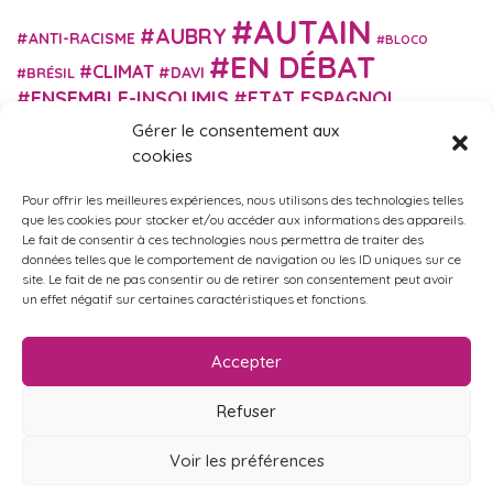
AUTAIN
AUBRY
ANTI-RACISME
BLOCO
EN DÉBAT
CLIMAT
DAVI
BRÉSIL
ENSEMBLE-INSOUMIS
ETAT ESPAGNOL
EUROPE
EXTRÊME DROITE
FASCISME
Gérer le consentement aux
FRANCE INSOUMISE
cookies
FÉMINISME
GES
GILETS JAUNES
GRANDE BRETAGNE
GRÈCE
Pour offrir les meilleures expériences, nous utilisons des technologies telles
HISTOIRE
ISRAËL PALESTINE
ITALIE
IMMIGRATION
que les cookies pour stocker et/ou accéder aux informations des appareils.
MARXISME
MARTIN
Le fait de consentir à ces technologies nous permettra de traiter des
MACRON
MIGRANT-ES
données telles que le comportement de navigation ou les ID uniques sur ce
MÉLENCHON
MUNICIPALES
NUPES
OBONO
site. Le fait de ne pas consentir ou de retirer son consentement peut avoir
RUSSIE
RETRAITES
PORTUGAL
un effet négatif sur certaines caractéristiques et fonctions.
OCCITANIE
SANTÉ
UKRAINE
USA
VIOLENCES
TURQUIE
ÉCOLOGIE
ÉDUCATION
POLICIÈRES
VIOLENCES SEXISTES
Accepter
ÉLECTIONS
ÉCOSOCIALISME
Refuser
Voir les préférences
Politique de confidentialité
•
Mentions légales