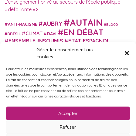
L’enseignement privé au secours de l’école publique
« défaillante »
AUTAIN
AUBRY
ANTI-RACISME
BLOCO
EN DÉBAT
CLIMAT
DAVI
BRÉSIL
ENSEMBLE-INSOUMIS
ETAT ESPAGNOL
EUROPE
EXTRÊME DROITE
FASCISME
Gérer le consentement aux
FRANCE INSOUMISE
cookies
FÉMINISME
GES
GILETS JAUNES
GRANDE BRETAGNE
GRÈCE
Pour offrir les meilleures expériences, nous utilisons des technologies telles
HISTOIRE
ISRAËL PALESTINE
ITALIE
IMMIGRATION
que les cookies pour stocker et/ou accéder aux informations des appareils.
MARXISME
MARTIN
Le fait de consentir à ces technologies nous permettra de traiter des
MACRON
MIGRANT-ES
données telles que le comportement de navigation ou les ID uniques sur ce
MÉLENCHON
MUNICIPALES
NUPES
OBONO
site. Le fait de ne pas consentir ou de retirer son consentement peut avoir
RUSSIE
RETRAITES
PORTUGAL
un effet négatif sur certaines caractéristiques et fonctions.
OCCITANIE
SANTÉ
UKRAINE
USA
VIOLENCES
TURQUIE
ÉCOLOGIE
ÉDUCATION
POLICIÈRES
VIOLENCES SEXISTES
Accepter
ÉLECTIONS
ÉCOSOCIALISME
Refuser