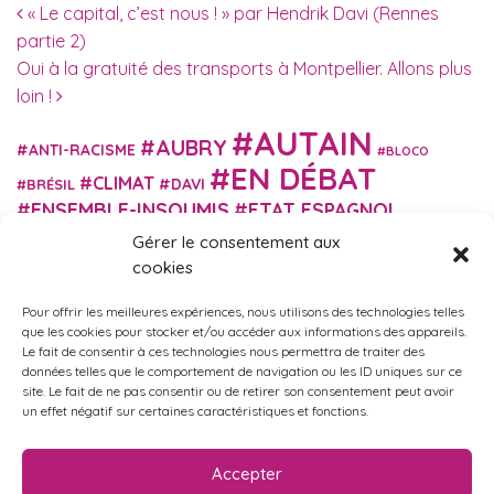
Navigation des articles
« Le capital, c’est nous ! » par Hendrik Davi (Rennes
partie 2)
Oui à la gratuité des transports à Montpellier. Allons plus
loin !
AUTAIN
AUBRY
ANTI-RACISME
BLOCO
EN DÉBAT
CLIMAT
DAVI
BRÉSIL
ENSEMBLE-INSOUMIS
ETAT ESPAGNOL
EUROPE
EXTRÊME DROITE
FASCISME
Gérer le consentement aux
FRANCE INSOUMISE
cookies
FÉMINISME
GES
GILETS JAUNES
GRANDE BRETAGNE
GRÈCE
Pour offrir les meilleures expériences, nous utilisons des technologies telles
HISTOIRE
ISRAËL PALESTINE
ITALIE
IMMIGRATION
que les cookies pour stocker et/ou accéder aux informations des appareils.
MARXISME
MARTIN
Le fait de consentir à ces technologies nous permettra de traiter des
MACRON
MIGRANT-ES
données telles que le comportement de navigation ou les ID uniques sur ce
MÉLENCHON
MUNICIPALES
NUPES
OBONO
site. Le fait de ne pas consentir ou de retirer son consentement peut avoir
RUSSIE
RETRAITES
PORTUGAL
un effet négatif sur certaines caractéristiques et fonctions.
OCCITANIE
SANTÉ
UKRAINE
USA
VIOLENCES
TURQUIE
ÉCOLOGIE
ÉDUCATION
POLICIÈRES
VIOLENCES SEXISTES
Accepter
ÉLECTIONS
ÉCOSOCIALISME