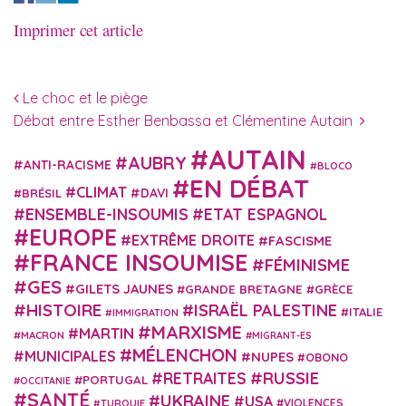
Imprimer cet article
Navigation des articles
Le choc et le piège
Débat entre Esther Benbassa et Clémentine Autain
AUTAIN
AUBRY
ANTI-RACISME
BLOCO
EN DÉBAT
CLIMAT
DAVI
BRÉSIL
ENSEMBLE-INSOUMIS
ETAT ESPAGNOL
EUROPE
EXTRÊME DROITE
FASCISME
FRANCE INSOUMISE
FÉMINISME
GES
GILETS JAUNES
GRANDE BRETAGNE
GRÈCE
HISTOIRE
ISRAËL PALESTINE
ITALIE
IMMIGRATION
MARXISME
MARTIN
MACRON
MIGRANT-ES
MÉLENCHON
MUNICIPALES
NUPES
OBONO
RUSSIE
RETRAITES
PORTUGAL
OCCITANIE
SANTÉ
UKRAINE
USA
VIOLENCES
TURQUIE