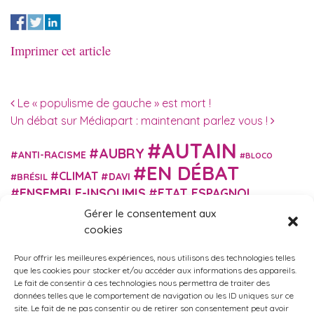
Imprimer cet article
Navigation des articles
Le « populisme de gauche » est mort !
Un débat sur Médiapart : maintenant parlez vous !
AUTAIN
AUBRY
ANTI-RACISME
BLOCO
EN DÉBAT
CLIMAT
DAVI
BRÉSIL
ENSEMBLE-INSOUMIS
ETAT ESPAGNOL
EUROPE
EXTRÊME DROITE
Gérer le consentement aux
FASCISME
FRANCE INSOUMISE
cookies
FÉMINISME
GES
GILETS JAUNES
GRANDE BRETAGNE
GRÈCE
Pour offrir les meilleures expériences, nous utilisons des technologies telles
HISTOIRE
ISRAËL PALESTINE
ITALIE
IMMIGRATION
que les cookies pour stocker et/ou accéder aux informations des appareils.
MARXISME
Le fait de consentir à ces technologies nous permettra de traiter des
MARTIN
MACRON
MIGRANT-ES
données telles que le comportement de navigation ou les ID uniques sur ce
MÉLENCHON
MUNICIPALES
NUPES
OBONO
site. Le fait de ne pas consentir ou de retirer son consentement peut avoir