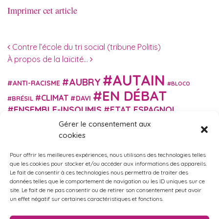
Imprimer cet article
Navigation des articles
Contre l’école du tri social (tribune Politis)
À propos de la laïcité…
AUTAIN
AUBRY
ANTI-RACISME
BLOCO
EN DÉBAT
CLIMAT
DAVI
BRÉSIL
ENSEMBLE-INSOUMIS
ETAT ESPAGNOL
EUROPE
EXTRÊME DROITE
Gérer le consentement aux
FASCISME
FRANCE INSOUMISE
cookies
FÉMINISME
GES
GILETS JAUNES
GRANDE BRETAGNE
GRÈCE
Pour offrir les meilleures expériences, nous utilisons des technologies telles
HISTOIRE
ISRAËL PALESTINE
ITALIE
IMMIGRATION
que les cookies pour stocker et/ou accéder aux informations des appareils.
MARXISME
Le fait de consentir à ces technologies nous permettra de traiter des
MARTIN
MACRON
MIGRANT-ES
données telles que le comportement de navigation ou les ID uniques sur ce
MÉLENCHON
MUNICIPALES
NUPES
OBONO
site. Le fait de ne pas consentir ou de retirer son consentement peut avoir
RUSSIE
RETRAITES
un effet négatif sur certaines caractéristiques et fonctions.
PORTUGAL
OCCITANIE
SANTÉ
UKRAINE
USA
VIOLENCES
TURQUIE