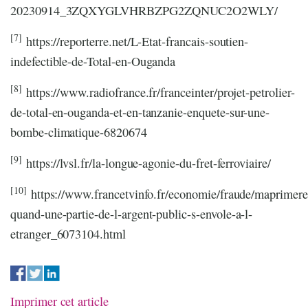
20230914_3ZQXYGLVHRBZPG2ZQNUC2O2WLY/
[7]
https://reporterre.net/L-Etat-francais-soutien-
indefectible-de-Total-en-Ouganda
[8]
https://www.radiofrance.fr/franceinter/projet-petrolier-
de-total-en-ouganda-et-en-tanzanie-enquete-sur-une-
bombe-climatique-6820674
[9]
https://lvsl.fr/la-longue-agonie-du-fret-ferroviaire/
[10]
https://www.francetvinfo.fr/economie/fraude/maprimere
quand-une-partie-de-l-argent-public-s-envole-a-l-
etranger_6073104.html
Imprimer cet article