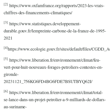
[2]
https://www.oxfamfrance.org/rapports/2023-les-vrais-
chiffres-des-financements-climatiques/
[3]
https://www.statistiques.developpement-
durable.gouv.fr/lempreinte-carbone-de-la-france-de-1995-
2021
[4]
https://www.ecologie.gouv.fr/sites/default/files/C
[5]
https://www.liberation.fr/environnement/climat/feu-
vert-pour-huit-nouveaux-forages-petroliers-contestes-en-
gironde-
20231121_756KG6FD4BG6FDE7BSUTBYQ62I/
[6]
https://www.liberation.fr/environnement/climat/total-
se-lance-dans-un-projet-petrolier-a-9-milliards-de-dollars-
au-suriname-