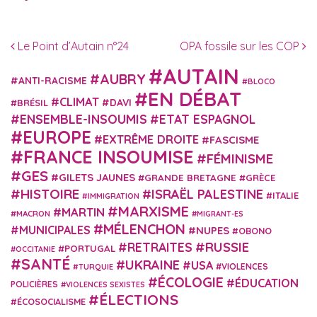
Navigation des articles
Le Point d’Autain n°24
OPA fossile sur les COP
AUTAIN
AUBRY
ANTI-RACISME
BLOCO
EN DÉBAT
CLIMAT
DAVI
BRÉSIL
ENSEMBLE-INSOUMIS
ETAT ESPAGNOL
EUROPE
EXTRÊME DROITE
FASCISME
FRANCE INSOUMISE
FÉMINISME
GES
GILETS JAUNES
GRANDE BRETAGNE
GRÈCE
HISTOIRE
ISRAËL PALESTINE
ITALIE
IMMIGRATION
MARXISME
MARTIN
MACRON
MIGRANT-ES
MÉLENCHON
MUNICIPALES
NUPES
OBONO
RUSSIE
RETRAITES
PORTUGAL
OCCITANIE
SANTÉ
UKRAINE
USA
VIOLENCES
TURQUIE
ÉCOLOGIE
ÉDUCATION
POLICIÈRES
VIOLENCES SEXISTES
ÉLECTIONS
ÉCOSOCIALISME