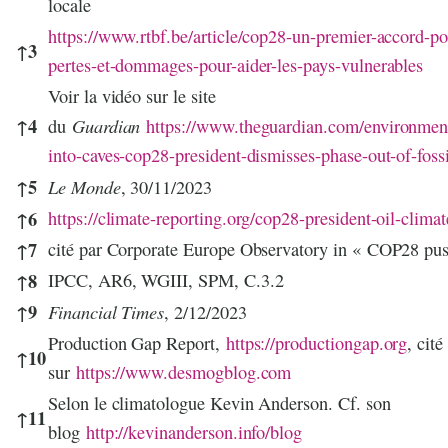
locale
https://www.rtbf.be/article/cop28-un-premier-accord-po
↑
3
pertes-et-dommages-pour-aider-les-pays-vulnerables
Voir la vidéo sur le site
↑
4
Guardian
du
https://www.theguardian.com/environmen
into-caves-cop28-president-dismisses-phase-out-of-fossi
↑
5
Le Monde
, 30/11/2023
↑
6
https://climate-reporting.org/cop28-president-oil-climat
↑
7
cité par Corporate Europe Observatory in « COP28 pu
↑
8
IPCC, AR6, WGIII, SPM, C.3.2
↑
9
Financial Times
, 2/12/2023
Production Gap Report,
https://productiongap.org
, cité
↑
10
sur
https://www.desmogblog.com
Selon le climatologue Kevin Anderson. Cf. son
↑
11
blog
http://kevinanderson.info/blog