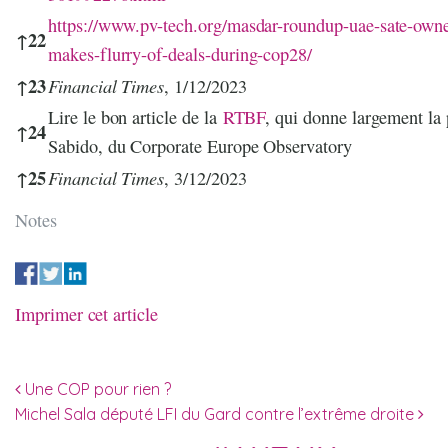
https://www.pv-tech.org/masdar-roundup-uae-sate-own
↑
22
makes-flurry-of-deals-during-cop28/
↑
23
Financial Times
, 1/12/2023
Lire le bon article de la
RTBF
, qui donne largement la
↑
24
Sabido, du Corporate Europe Observatory
↑
25
Financial Times
, 3/12/2023
Notes
Imprimer cet article
Navigation des articles
Une COP pour rien ?
Michel Sala député LFI du Gard contre l’extrême droite