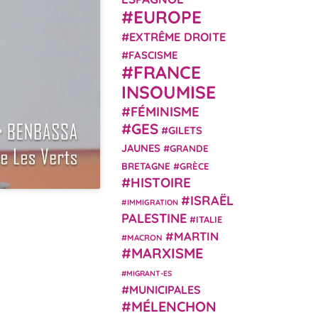
EUROPE
EXTRÊME DROITE
FASCISME
FRANCE
INSOUMISE
FÉMINISME
GES
GILETS
JAUNES
GRANDE
BRETAGNE
GRÈCE
HISTOIRE
ISRAËL
IMMIGRATION
PALESTINE
ITALIE
MARTIN
MACRON
MARXISME
MIGRANT-ES
MUNICIPALES
MÉLENCHON