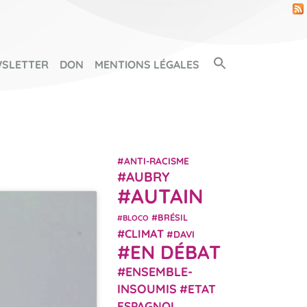
Search Button
SLETTER
DON
MENTIONS LÉGALES
SEARCH FOR:
ANTI-RACISME
AUBRY
AUTAIN
BRÉSIL
BLOCO
CLIMAT
DAVI
EN DÉBAT
ENSEMBLE-
INSOUMIS
ETAT
ESPAGNOL