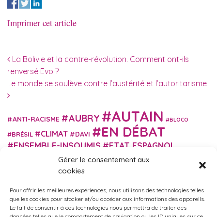
Imprimer cet article
Navigation des articles
La Bolivie et la contre-révolution. Comment ont-ils
renversé Evo ?
Le monde se soulève contre l’austérité et l’autoritarisme
AUTAIN
AUBRY
ANTI-RACISME
BLOCO
EN DÉBAT
CLIMAT
DAVI
BRÉSIL
ENSEMBLE-INSOUMIS
ETAT ESPAGNOL
EUROPE
EXTRÊME DROITE
Gérer le consentement aux
FASCISME
FRANCE INSOUMISE
cookies
FÉMINISME
GES
GILETS JAUNES
GRANDE BRETAGNE
GRÈCE
Pour offrir les meilleures expériences, nous utilisons des technologies telles
HISTOIRE
ISRAËL PALESTINE
ITALIE
IMMIGRATION
que les cookies pour stocker et/ou accéder aux informations des appareils.
MARXISME
Le fait de consentir à ces technologies nous permettra de traiter des
MARTIN
MACRON
MIGRANT-ES
données telles que le comportement de navigation ou les ID uniques sur ce