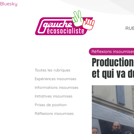
Bluesky
RU
Réflexions insoumise
Production
et qui va d
Toutes les rubriques
Expériences insoumises
Informations insoumises
Initiatives insoumises
Prises de position
Réflexions insoumises