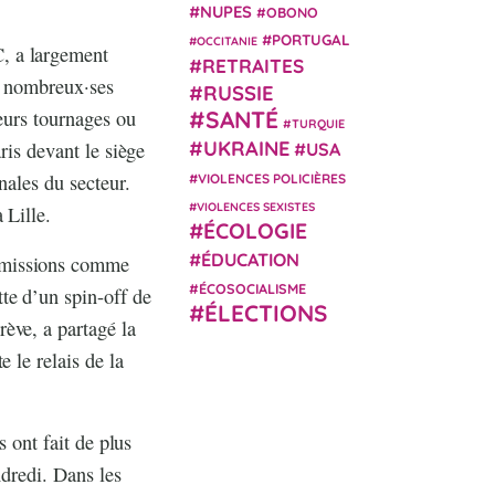
NUPES
OBONO
PORTUGAL
OCCITANIE
, a largement
RETRAITES
e nombreux·ses
RUSSIE
leurs tournages ou
SANTÉ
TURQUIE
UKRAINE
ris devant le siège
USA
nales du secteur.
VIOLENCES POLICIÈRES
VIOLENCES SEXISTES
 Lille.
ÉCOLOGIE
ÉDUCATION
 émissions comme
ÉCOSOCIALISME
e d’un spin-off de
ÉLECTIONS
ève, a partagé la
 le relais de la
s ont fait de plus
ndredi. Dans les