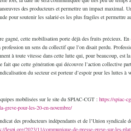
anœuvres des producteurs et permettre un impact maximal. Un
tude pour soutenir les salarié·es les plus fragiles et permettr
ore gagné, cette mobilisation porte déjà des fruits précieux. E
la profession un sens du collectif que l’on disait perdu. Profes
nnent à toute vitesse dans cette lutte qui, pour beaucoup, est l
e fait que cette génération qui découvre l’action collective par
icalisation du secteur est porteur d’espoir pour les luttes à v
quipes mobilisées sur le site du SPIAC-CGT :
https://spiac-cg
-la-greve-pour-les-20-en-novembre/
ndicat des producteurs indépendants et de l’Union syndicale d
s://lespi.org/2023/11/communique-de-presse-greve-sur-les-pla