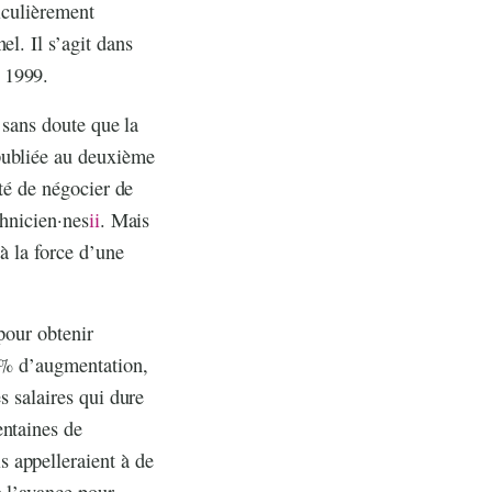
ticulièrement
l. Il s’agit dans
 1999.
r sans doute que la
publiée au deuxième
ité de négocier de
chnicien·nes
ii
. Mais
à la force d’une
 pour obtenir
0 % d’augmentation,
s salaires qui dure
entaines de
 appelleraient à de
à l’avance pour