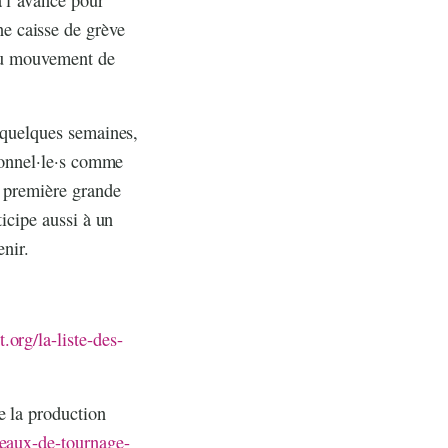
e caisse de grève
e au mouvement de
n quelques semaines,
sionnel·le·s comme
a première grande
ticipe aussi à un
enir.
t.org/la-liste-des-
e la production
teaux-de-tournage-