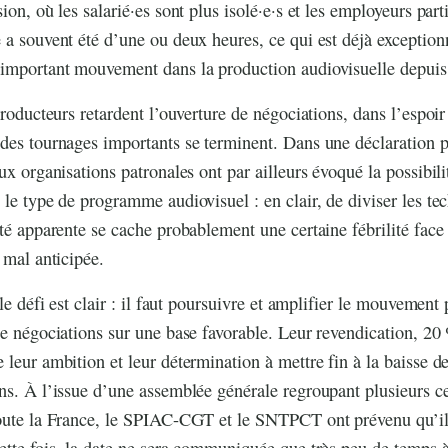
ion, où les salarié·es sont plus isolé·e·s et les employeurs par
 a souvent été d’une ou deux heures, ce qui est déjà exceptionne
 important mouvement dans la production audiovisuelle depuis
producteurs retardent l’ouverture de négociations, dans l’espoi
 des tournages importants se terminent. Dans une déclaration 
ux organisations patronales ont par ailleurs évoqué la possibil
 le type de programme audiovisuel : en clair, de diviser les te
eté apparente se cache probablement une certaine fébrilité face 
 mal anticipée.
 le défi est clair : il faut poursuivre et amplifier le mouvement
de négociations sur une base favorable. Leur revendication, 2
 leur ambition et leur détermination à mettre fin à la baisse de
ns. À l’issue d’une assemblée générale regroupant plusieurs c
toute la France, le SPIAC-CGT et le SNTPCT ont prévenu qu’ils
ette fois, la date ne sera communiquée que très peu de temps 