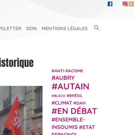
Search Button
SLETTER
DON
MENTIONS LÉGALES
SEARCH FOR:
istorique
ANTI-RACISME
AUBRY
AUTAIN
BRÉSIL
BLOCO
CLIMAT
DAVI
EN DÉBAT
ENSEMBLE-
INSOUMIS
ETAT
ESPAGNOL