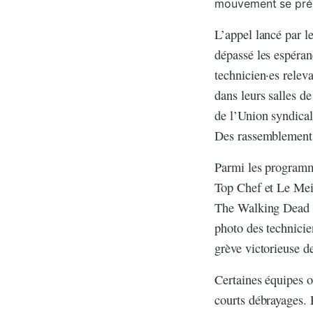
mouvement se prép
L’appel lancé par 
dépassé les espéranc
technicien·es relev
dans leurs salles d
de l’Union syndical
Des rassemblements 
Parmi les programm
Top Chef et Le Meil
The Walking Dead do
photo des technicie
grève victorieuse d
Certaines équipes on
courts débrayages. 