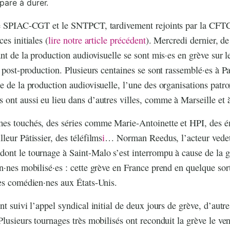
are à durer.
le SPIAC-CGT et le SNTPCT, tardivement rejoints par la CFTC
es initiales (
lire notre article précédent
). Mercredi dernier, d
ant de la production audiovisuelle se sont mis·es en grève sur 
e post-production. Plusieurs centaines se sont rassemblé·es à Pa
e de la production audiovisuelle, l’une des organisations patro
ont aussi eu lieu dans d’autres villes, comme à Marseille et à
es touchés, des séries comme Marie-Antoinette et HPI, des
leur Pâtissier, des téléfilms
i
… Norman Reedus, l’acteur vedett
nt le tournage à Saint-Malo s’est interrompu à cause de la gr
n·nes mobilisé·es : cette grève en France prend en quelque sorte
es comédien·nes aux États-Unis.
t suivi l’appel syndical initial de deux jours de grève, d’autre
Plusieurs tournages très mobilisés ont reconduit la grève le ve