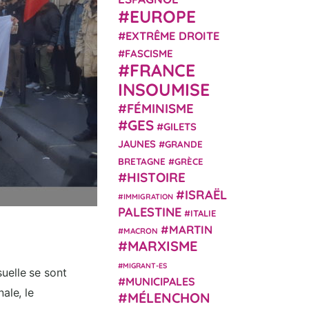
EUROPE
EXTRÊME DROITE
FASCISME
FRANCE
INSOUMISE
FÉMINISME
GES
GILETS
JAUNES
GRANDE
BRETAGNE
GRÈCE
HISTOIRE
ISRAËL
IMMIGRATION
PALESTINE
ITALIE
MARTIN
MACRON
MARXISME
MIGRANT-ES
uelle se sont
MUNICIPALES
ale, le
MÉLENCHON