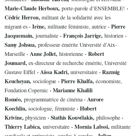
Marie-Claude Herboux,
·
porte-parole d’ENSEMBLE!
Cédric Herrou,
militant de la solidarité avec les
· Irène,
· Pierre
migrant·es
militante féministe, autrice
Jacquemain,
· François Jarrige,
·
journaliste
historien
Samy Johsua,
professeur émérite Université d’Aix-
· Anne Jollet,
· Robert
Marseille
historienne
Joumard,
ex-directeur de recherche émérite, Université
· Aïssa Kadri,
· Razmig
Gustave Eiffel
universitaire
Keucheyan,
· Pierre Khalfa,
sociologue
économiste,
· Marianne Khalili
Fondation Copernic
Roméo,
· Aurore
programmatrice de cinéma
Koechlin,
· Hubert
sociologue, féministe
Krivine,
· Stathis Kouvélakis,
·
physicien
philosophe
Thierry Labica,
· Mornia Labssi,
universitaire
militante
· Julien
syndicale et antiraciste, coudes à coudes