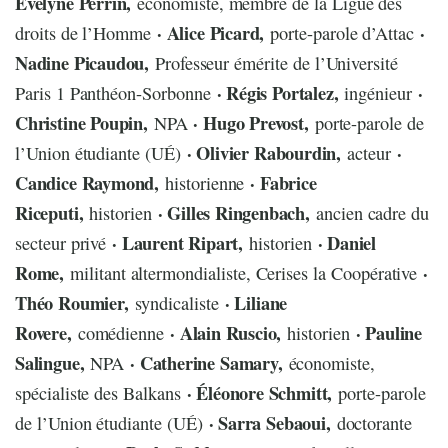
Evelyne Perrin,
économiste, membre de la Ligue des
· Alice Picard,
·
droits de l’Homme
porte-parole d’Attac
Nadine Picaudou,
Professeur émérite de l’Université
· Régis Portalez,
·
Paris 1 Panthéon-Sorbonne
ingénieur
Christine Poupin,
· Hugo Prevost,
NPA
porte-parole de
· Olivier Rabourdin,
·
l’Union étudiante (UÉ)
acteur
Candice Raymond,
· Fabrice
historienne
Riceputi,
· Gilles Ringenbach,
historien
ancien cadre du
· Laurent Ripart,
· Daniel
secteur privé
historien
Rome,
·
militant altermondialiste, Cerises la Coopérative
Théo Roumier,
· Liliane
syndicaliste
Rovere,
· Alain Ruscio,
· Pauline
comédienne
historien
Salingue,
· Catherine Samary,
NPA
économiste,
· Éléonore Schmitt,
spécialiste des Balkans
porte-parole
· Sarra Sebaoui,
de l’Union étudiante (UÉ)
doctorante