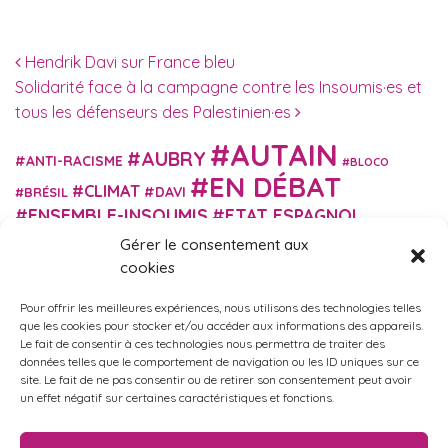
Navigation des articles
Hendrik Davi sur France bleu
Solidarité face à la campagne contre les Insoumis·es et
tous les défenseurs des Palestinien·es
AUTAIN
AUBRY
ANTI-RACISME
BLOCO
EN DÉBAT
CLIMAT
DAVI
BRÉSIL
ENSEMBLE-INSOUMIS
ETAT ESPAGNOL
EUROPE
EXTRÊME DROITE
Gérer le consentement aux
FASCISME
FRANCE INSOUMISE
cookies
FÉMINISME
GES
GILETS JAUNES
GRANDE BRETAGNE
GRÈCE
Pour offrir les meilleures expériences, nous utilisons des technologies telles
HISTOIRE
ISRAËL PALESTINE
ITALIE
IMMIGRATION
que les cookies pour stocker et/ou accéder aux informations des appareils.
MARXISME
Le fait de consentir à ces technologies nous permettra de traiter des
MARTIN
MACRON
MIGRANT-ES
données telles que le comportement de navigation ou les ID uniques sur ce
MÉLENCHON
MUNICIPALES
NUPES
OBONO
site. Le fait de ne pas consentir ou de retirer son consentement peut avoir
RUSSIE
RETRAITES
un effet négatif sur certaines caractéristiques et fonctions.
PORTUGAL
OCCITANIE
SANTÉ
UKRAINE
USA
VIOLENCES
TURQUIE
ÉCOLOGIE
ÉDUCATION