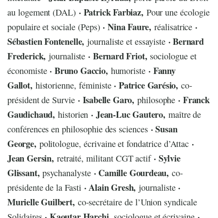
· Patrick Farbiaz,
au logement (DAL)
Pour une écologie
· Nina Faure,
·
populaire et sociale (Peps)
réalisatrice
Sébastien Fontenelle,
· Bernard
journaliste et essayiste
Frederick,
· Bernard Friot,
journaliste
sociologue et
· Bruno Gaccio,
· Fanny
économiste
humoriste
Gallot,
· Patrice Garésio,
historienne, féministe
co-
· Isabelle Garo,
· Franck
président de Survie
philosophe
Gaudichaud,
· Jean-Luc Gautero,
historien
maître de
· Susan
conférences en philosophie des sciences
George,
·
politologue, écrivaine et fondatrice d’Attac
Jean Gersin,
· Sylvie
retraité, militant CGT actif
Glissant,
· Camille Gourdeau,
psychanalyste
co-
· Alain Gresh,
·
présidente de la Fasti
journaliste
Murielle Guilbert,
co-secrétaire de l’Union syndicale
· Kaoutar Harchi,
·
Solidaires
sociologue et écrivaine