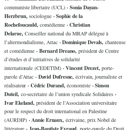
· Sonia Dayan-
communiste libertaire (UCL)
Herzbrun,
· Sophie de la
sociologue
Rochefoucauld,
· Christian
comédienne
Delarue,
Conseiller national du MRAP délégué à
· Dominique Devals,
l’altermondialisme, Attac
chanteuse
· Bernard Dreano,
et comédienne
président de Centre
d’études et d’initiatives de solidarité
· Vincent Drezet,
internationale (CEDETIM)
porte-
· David Dufresne,
parole d’Attac
écrivain, journaliste et
· Cédric Durand,
· Simon
réalisateur
économiste
Duteil,
·
co-secrétaire de l’union syndicale Solidaires
Ivar Ekeland,
président de l’Association universitaire
pour le respect du droit international en Palestine
· Annie Ernaux,
(AURDIP)
écrivaine, prix Nobel de
· Jean-Baptiste Eyraud,
littérature
porte-parole du Droit