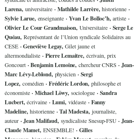
Larena,
· Mathilde Larrère,
·
universitaire
historienne
Sylvie Larue,
· Yvan Le Bolloc’h,
·
enseignante
artiste
Olivier Le Cour Grandmaison,
· Serge Le
Universitaire
Quéau,
Représentant de l’Union syndicale Solidaires au
· Geneviève Legay,
CESE
Gilet jaune et
· Pierre Lemaitre,
altermondialiste
écrivain, prix
· Benjamin Lemoine,
· Jean-
Goncourt
chercheur CNRS
Marc Lévy-Leblond,
· Sergi
physicien
Lopez,
· Frédéric Lordon,
comédien
philosophe et
· Michael Löwy,
· Sandra
économiste
sociologue
Lucbert,
· Lumi,
· Fanny
écrivaine
vidéaste
Madeline,
· Tal Madesta,
historienne
journaliste,
· Jean Malifaud,
· Jean-
auteur
syndicaliste Snesup-FSU
Claude Mamet,
· Gilles
ENSEMBLE!