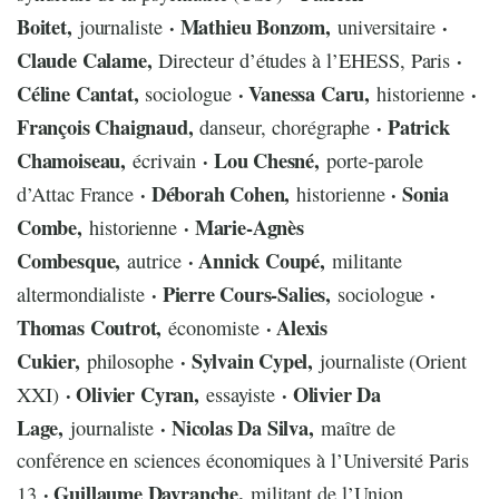
Boitet,
· Mathieu Bonzom,
·
journaliste
universitaire
Claude Calame,
·
Directeur d’études à l’EHESS, Paris
Céline Cantat,
· Vanessa Caru,
·
sociologue
historienne
François Chaignaud,
· Patrick
danseur, chorégraphe
Chamoiseau,
· Lou Chesné,
écrivain
porte-parole
· Déborah Cohen,
· Sonia
d’Attac France
historienne
Combe,
· Marie-Agnès
historienne
Combesque,
· Annick Coupé,
autrice
militante
· Pierre Cours-Salies,
·
altermondialiste
sociologue
Thomas Coutrot,
· Alexis
économiste
Cukier,
· Sylvain Cypel,
philosophe
journaliste (Orient
· Olivier Cyran,
· Olivier Da
XXI)
essayiste
Lage,
· Nicolas Da Silva,
journaliste
maître de
conférence en sciences économiques à l’Université Paris
· Guillaume Davranche,
13
militant de l’Union