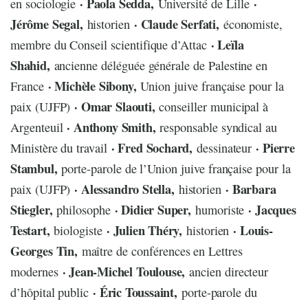
· Paola Sedda,
·
en sociologie
Université de Lille
Jérôme Segal,
· Claude Serfati,
historien
économiste,
· Leïla
membre du Conseil scientifique d’Attac
Shahid,
ancienne déléguée générale de Palestine en
· Michèle Sibony,
France
Union juive française pour la
· Omar Slaouti,
paix (UJFP)
conseiller municipal à
· Anthony Smith,
Argenteuil
responsable syndical au
· Fred Sochard,
· Pierre
Ministère du travail
dessinateur
Stambul,
porte-parole de l’Union juive française pour la
· Alessandro Stella,
· Barbara
paix (UJFP)
historien
Stiegler,
· Didier Super,
· Jacques
philosophe
humoriste
Testart,
· Julien Théry,
· Louis-
biologiste
historien
Georges Tin,
maître de conférences en Lettres
· Jean-Michel Toulouse,
modernes
ancien directeur
· Éric Toussaint,
d’hôpital public
porte-parole du