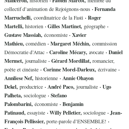
Manceron,
· Fabien Marcot,
historien
membre du
· Fernanda
collectif d’animation de Rejoignons-nous
Marruchelli,
· Roger
coordinatrice de la Fasti
Martelli,
· Gilles Martinet,
·
historien
géographe
Gustave Massiah,
· Xavier
économiste
Mathieu,
· Margaret Méchin,
comédien
commission
· Caroline Mécary,
· Daniel
Démocratie d’Attac
avocate
Mermet,
· Gérard Mordillat,
journaliste
romancier,
· Corinne Morel-Darleux,
·
poète et cinéaste
écrivaine
Annliese Nef,
· Annie Ohayon
historienne
Dekel,
· André Paco,
· Ugo
productrice
journaliste
Palheta,
· Stefano
sociologue
Palombarini,
· Benjamin
économiste
Patinaud,
· Willy Pelletier,
· Jean-
essayiste
sociologue
François Pellissier,
·
porte-parole d’ENSEMBLE!