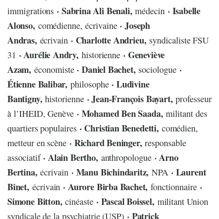
· Sabrina Ali Benali,
· Isabelle
immigrations
médecin
Alonso,
· Joseph
comédienne, écrivaine
Andras,
· Charlotte Andrieu,
écrivain
syndicaliste FSU
· Aurélie Andry,
· Geneviève
31
historienne
Azam,
· Daniel Bachet,
·
économiste
sociologue
Étienne Balibar,
· Ludivine
philosophe
Bantigny,
· Jean-François Bayart,
historienne
professeur
· Mohamed Ben Saada,
à l’IHEID, Genève
militant des
· Christian Benedetti,
quartiers populaires
comédien,
· Richard Beninger,
metteur en scène
responsable
· Alain Bertho,
· Arno
associatif
anthropologue
Bertina,
· Manu Bichindaritz,
· Laurent
écrivain
NPA
Binet,
· Aurore Birba Bachet,
·
écrivain
fonctionnaire
Simone Bitton,
· Pascal Boissel,
cinéaste
militant Union
· Patrick
syndicale de la psychiatrie (USP)