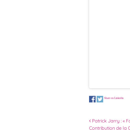
Share on Linkedin
Navigation 
Patrick Jarry : « F
Contribution de la