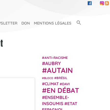
Search Button
SLETTER
DON
MENTIONS LÉGALES
SEARCH FOR:
t
ANTI-RACISME
AUBRY
AUTAIN
BRÉSIL
BLOCO
CLIMAT
DAVI
EN DÉBAT
ENSEMBLE-
INSOUMIS
ETAT
ESPAGNOL