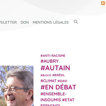
Search Button
SLETTER
DON
MENTIONS LÉGALES
SEARCH FOR:
ANTI-RACISME
AUBRY
AUTAIN
BRÉSIL
BLOCO
CLIMAT
DAVI
EN DÉBAT
ENSEMBLE-
INSOUMIS
ETAT
ESPAGNOL