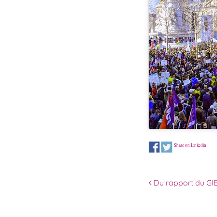
Share on Linkedin
Navigation 
Du rapport du GI