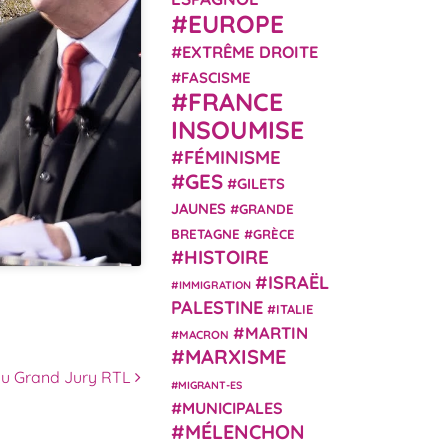
EUROPE
EXTRÊME DROITE
FASCISME
FRANCE
INSOUMISE
FÉMINISME
GES
GILETS
JAUNES
GRANDE
BRETAGNE
GRÈCE
HISTOIRE
ISRAËL
IMMIGRATION
PALESTINE
ITALIE
MARTIN
MACRON
MARXISME
au Grand Jury RTL
MIGRANT-ES
MUNICIPALES
MÉLENCHON