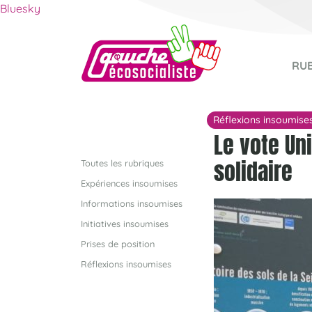
Bluesky
RU
Réflexions insoumise
Le vote Un
solidaire
Toutes les rubriques
Expériences insoumises
Informations insoumises
Initiatives insoumises
Prises de position
Réflexions insoumises