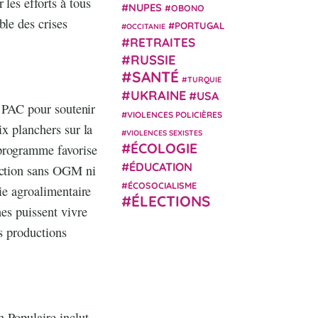
les efforts à tous
NUPES
OBONO
ble des crises
PORTUGAL
OCCITANIE
RETRAITES
RUSSIE
SANTÉ
TURQUIE
UKRAINE
USA
a PAC pour soutenir
VIOLENCES POLICIÈRES
ix planchers sur la
VIOLENCES SEXISTES
ÉCOLOGIE
 programme favorise
ÉDUCATION
duction sans OGM ni
ÉCOSOCIALISME
rie agroalimentaire
ÉLECTIONS
nes puissent vivre
es productions
n Populaire inclut