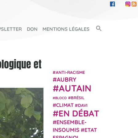
Search Button
SLETTER
DON
MENTIONS LÉGALES
SEARCH FOR:
ologique et
ANTI-RACISME
AUBRY
AUTAIN
BRÉSIL
BLOCO
CLIMAT
DAVI
EN DÉBAT
ENSEMBLE-
INSOUMIS
ETAT
ESPAGNOL