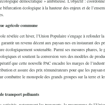
 écologique démocratique » ambitieuse. L’objectif : coordonner 
e bifurcation écologique à la hauteur des enjeux et de l’ensem
es.
ique agricole commune
icole révélée cet hiver, l’Union Populaire s’engage à refonder l
t garantir un revenu décent aux paysan·nes en instaurant des pr
ture écologiquement soutenable. Parmi ses mesures phares, le
cologiques et soutient la conversion vers des modèles de pro
impératif que cette nouvelle PAC encadre les marges de l’indust
tribution et assure des prix rémunérateurs pour que les paysan·
pour combattre le monopole des grands groupes sur la terre et l
de transport polluants
 activités, notamment les transports, le programme de l’Unio