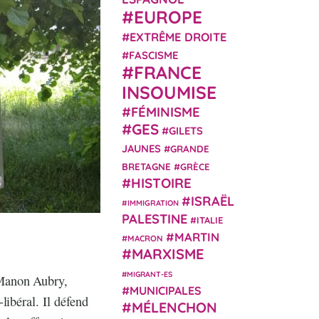
EUROPE
EXTRÊME DROITE
FASCISME
FRANCE
INSOUMISE
FÉMINISME
GES
GILETS
JAUNES
GRANDE
BRETAGNE
GRÈCE
HISTOIRE
ISRAËL
IMMIGRATION
PALESTINE
ITALIE
MARTIN
MACRON
MARXISME
MIGRANT-ES
 Manon Aubry,
MUNICIPALES
libéral. Il défend
MÉLENCHON