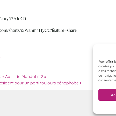
e/sruy57AJqC0
.com/shorts/i5Wanm4HyCc?feature=share
e
Pour offrir 
cookies pour
à ces techn
des articles
de navigatio
« Au fil du Mandat n°2 »
consentement
ésident pour un parti toujours xénophobe
Ac