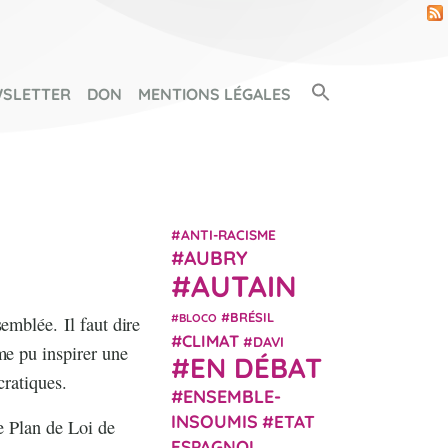
Search Button
SLETTER
DON
MENTIONS LÉGALES
SEARCH FOR:
ANTI-RACISME
AUBRY
AUTAIN
BRÉSIL
BLOCO
emblée. Il faut dire
CLIMAT
DAVI
me pu inspirer une
EN DÉBAT
cratiques.
ENSEMBLE-
INSOUMIS
ETAT
le Plan de Loi de
ESPAGNOL