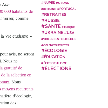
NUPES
OBONO
e Aix-
PORTUGAL
OCCITANIE
0 000 habitants de
RETRAITES
eur verser, comme
RUSSIE
SANTÉ
TURQUIE
UKRAINE
USA
 la Vie étudiante »
VIOLENCES POLICIÈRES
VIOLENCES SEXISTES
ÉCOLOGIE
our avis, ne seront
ÉDUCATION
i. Nous ne
ÉCOSOCIALISME
la gratuité de
ÉLECTIONS
,
de la sélection en
toraux
. Nous
s moyens récurrents
matière d’écologie,
vation des