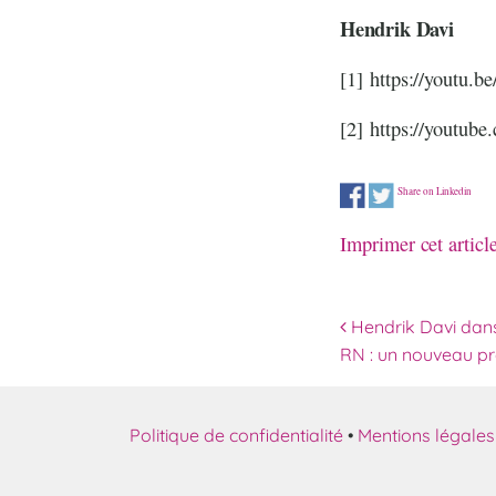
Hendrik Davi
[1]
https://youtu.b
[2]
https://youtube
Share on Linkedin
Imprimer cet articl
Navigation 
Hendrik Davi dans 
RN : un nouveau pr
Politique de confidentialité
•
Mentions légales