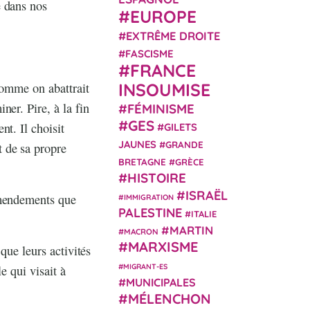
e dans nos
EUROPE
EXTRÊME DROITE
FASCISME
FRANCE
INSOUMISE
comme on abattrait
er. Pire, à la fin
FÉMINISME
GES
t. Il choisit
GILETS
JAUNES
GRANDE
 de sa propre
BRETAGNE
GRÈCE
HISTOIRE
ISRAËL
amendements que
IMMIGRATION
PALESTINE
ITALIE
MARTIN
MACRON
MARXISME
que leurs activités
MIGRANT-ES
le qui visait à
MUNICIPALES
MÉLENCHON