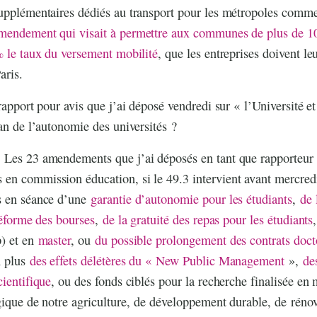
supplémentaires dédiés au transport pour les métropoles comm
endement qui visait à permettre aux communes de plus de 10
% le taux du versement mobilité
, que les entreprises doivent l
aris.
rapport pour avis que j’ai déposé vendredi sur « l’Université et
lan de l’autonomie des universités ?
 Les 23 amendements que j’ai déposés en tant que rapporteur p
en commission éducation, si le 49.3 intervient avant mercred
s en séance d’une
garantie d’autonomie pour les étudiants
,
de 
éforme des bourses
,
de la gratuité des repas pour les étudiants
) et en
master
, ou
du possible prolongement des contrats doc
n plus
des effets délétères du « New Public Management
»,
de
cientifique
, ou des fonds ciblés pour la recherche finalisée en 
gique de notre agriculture, de développement durable, de réno