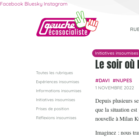
Facebook
Bluesky
Instagram
RU
Initiatives insoumises
Le soir où 
Toutes les rubriques
DAVI
NUPES
Expériences insoumises
1 NOVEMBRE 2022
Informations insoumises
Depuis plusieurs se
Initiatives insoumises
que la situation es
Prises de position
nouvelle à Milan Ku
Réflexions insoumises
Imaginez : nous tra