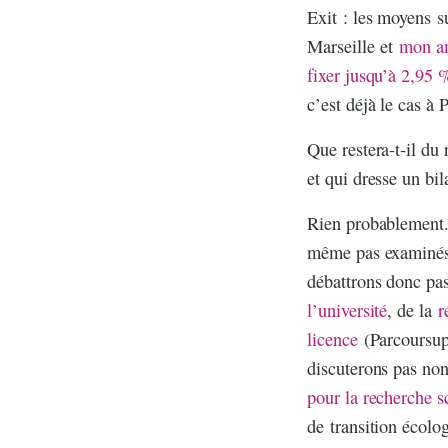
Exit : les moyens 
Marseille et
mon am
fixer jusqu’à 2,95 
c’est déjà le cas à P
Que restera-t-il du 
et qui dresse un bi
Rien probablement.
même pas examinés 
débattrons donc pa
l’université
, de la
r
licence
(Parcoursup
discuterons pas no
pour la recherche s
de transition écolo