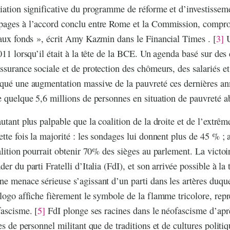
iation significative du programme de réforme et d’investissem
pages à l’accord conclu entre Rome et la Commission, comprom
 aux fonds », écrit Amy Kazmin dans le Financial Times . [
3]
U
2011 lorsqu’il était à la tête de la BCE. Un agenda basé sur de
ssurance sociale et de protection des chômeurs, des salariés et 
qué une augmentation massive de la pauvreté ces dernières an
e quelque 5,6 millions de personnes en situation de pauvreté a
utant plus palpable que la coalition de la droite et de l’extrême
tte fois la majorité : les sondages lui donnent plus de 45 % ; a
oalition pourrait obtenir 70% des sièges au parlement. La victo
er du parti Fratelli d’Italia (FdI), et son arrivée possible à la 
e menace sérieuse s’agissant d’un parti dans les artères duque
 logo affiche fièrement le symbole de la flamme tricolore, repré
fascisme. [
5]
FdI plonge ses racines dans le néofascisme d’aprè
es de personnel militant que de traditions et de cultures politi