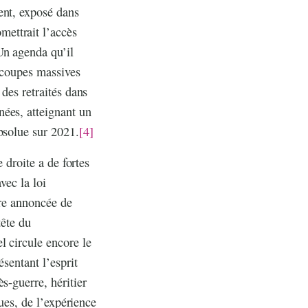
ent, exposé dans
ettrait l’accès
n agenda qu’il
s coupes massives
des retraités dans
nées, atteignant un
bsolue sur 2021.
[4]
 droite a de fortes
vec la loi
ire annoncée de
tête du
l circule encore le
sentant l’esprit
s-guerre, héritier
ques, de l’expérience