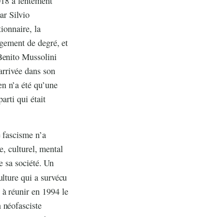
2018 a lentement
ar Silvio
tionnaire, la
ngement de degré, et
Benito Mussolini
arrivée dans son
n n’a été qu’une
arti qui était
e fascisme n’a
ue, culturel, mental
de sa société. Un
ulture qui a survécu
 à réunir en 1994 le
 néofasciste