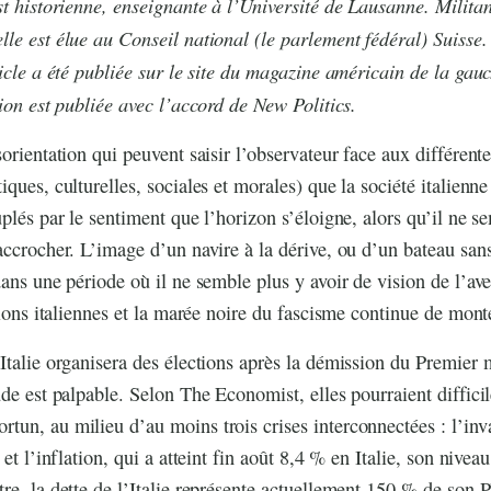
st historienne, enseignante à l’Université de Lausanne. Milit
le est élue au Conseil national (le parlement fédéral) Suisse.
ticle a été publiée sur le site du magazine américain de la ga
tion est publiée avec l’accord de New Politics.
orientation qui peuvent saisir l’observateur face aux différente
ques, culturelles, sociales et morales) que la société italienne
plés par le sentiment que l’horizon s’éloigne, alors qu’il ne s
accrocher. L’image d’un navire à la dérive, ou d’un bateau sans
dans une période où il ne semble plus y avoir de vision de l’a
tions italiennes et la marée noire du fascisme continue de mont
Italie organisera des élections après la démission du Premier 
ude est palpable. Selon The Economist, elles pourraient diffici
un, au milieu d’au moins trois crises interconnectées : l’inv
 et l’inflation, qui a atteint fin août 8,4 % en Italie, son niveau
re, la dette de l’Italie représente actuellement 150 % de son P