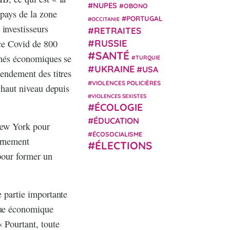
NUPES
OBONO
 pays de la zone
PORTUGAL
OCCITANIE
investisseurs
RETRAITES
nce Covid de 800
RUSSIE
SANTÉ
rchés économiques se
TURQUIE
UKRAINE
USA
rendement des titres
VIOLENCES POLICIÈRES
s haut niveau depuis
VIOLENCES SEXISTES
ÉCOLOGIE
ÉDUCATION
 New York pour
ÉCOSOCIALISME
ernement
ÉLECTIONS
 pour former un
e partie importante
ique économique
« Pourtant, toute