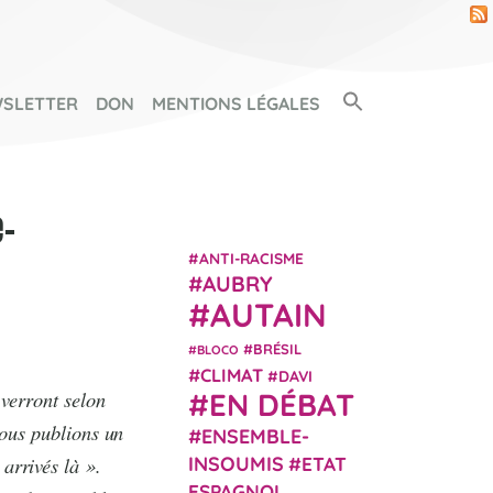
Search Button
SLETTER
DON
MENTIONS LÉGALES
SEARCH FOR:
e-
ANTI-RACISME
AUBRY
AUTAIN
BRÉSIL
BLOCO
CLIMAT
DAVI
 verront selon
EN DÉBAT
 nous publions un
ENSEMBLE-
arrivés là ».
INSOUMIS
ETAT
ESPAGNOL