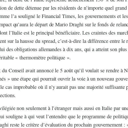
ion de dette détenue par les résidents de n’importe quel grand
me l’a souligné le Financial Times, les gouvernements et les 
’impact qu’aura le départ de Mario Draghi sur le fonds de rela
dont l’Italie est le principal bénéficiaire. Les craintes des ma
nt sur la hausse du spread, c’est-à-dire la différence entre le 
elui des obligations allemandes à dix ans, qui a atteint son plu
éritable « thermomètre politique ».
t du Conseil avait annoncé le 5 août qu’il voulait se rendre à
hés » une étape qui pourrait ouvrir la voie à un nouveau gouv
le cas improbable où il n’y aurait pas une majorité suffisante
lections.
ivilégiée non seulement à l’étranger mais aussi en Italie par un
qui souligne à qui veut l’entendre que le programme de polit
aghi reste le critère d’évaluation du prochain gouvernement : 