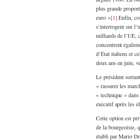
plus grande proport
euro »
[1]
Enfin, com
s’interrogent sur l
milliards de l’UE, 
concentrent égaleme
d’État italiens et c
deux ans en juin, v
Le président sortan
« rassurer les marc
« technique » dans 
exécutif après les é
Cette option est pr
de la bourgeoisie, 
établi par Mario Dr