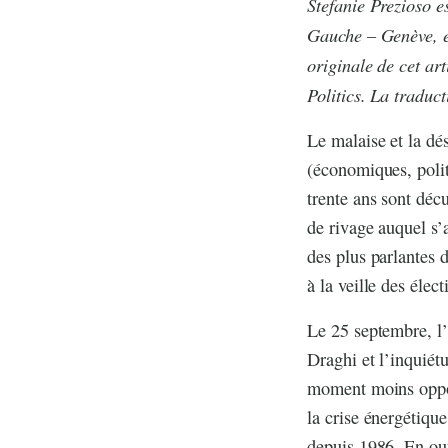
Stefanie Prezioso e
Gauche – Genève, el
originale de cet ar
Politics. La traduc
Le malaise et la dés
(économiques, politi
trente ans sont décu
de rivage auquel s’
des plus parlantes 
à la veille des élec
Le 25 septembre, l’
Draghi et l’inquiét
moment moins opport
la crise énergétique
depuis 1986. En out