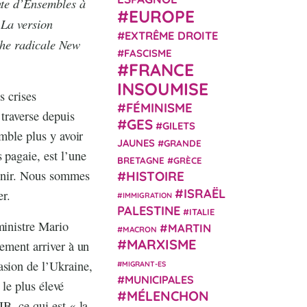
ante d’Ensembles à
EUROPE
 La version
EXTRÊME DROITE
uche radicale New
FASCISME
FRANCE
INSOUMISE
s crises
FÉMINISME
 traverse depuis
GES
GILETS
emble plus y avoir
JAUNES
GRANDE
 pagaie, est l’une
BRETAGNE
GRÈCE
venir. Nous sommes
HISTOIRE
ISRAËL
er.
IMMIGRATION
PALESTINE
ITALIE
ministre Mario
MARTIN
MACRON
MARXISME
lement arriver à un
asion de l’Ukraine,
MIGRANT-ES
MUNICIPALES
 le plus élevé
MÉLENCHON
IB, ce qui est « la