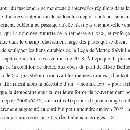
tour du fascisme » se manifeste à intervalles réguliers dans le
cle. La presse internationale se focalise depuis quelques semai
ment, oubliant au passage qu’elle n’est pas une nouvelle venu
i, qui l’a nommée ministre de la Jeunesse en 2008, et renforçan
enue dans le champ relativement large des partis qui se disent
de souligner les liens durables de la Lega de Matteo Salvini a
» capitaine « , lors des élections de 2018. À l’époque, la prés
gs de la coalition de droite, aux côtés du parti de Silvio Berlus
alia de Giorgia Meloni, réactivait les mêmes craintes ; d’autan
és affirmaient alors la nécessité d’un » homme fort » pour sorti
que la démocratie était la meilleure forme de gouvernement pos
u depuis 2008 (62 %, soit moins 10 points de pourcentage en di
égèrement augmenté aujourd’hui pour atteindre environ 70 %,
te majoritaire (environ 59 % des Italiens interrogés .
[8]