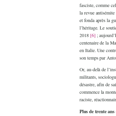
fasciste, comme cel
la revue antisémite
et fonda après la g
l’héritage. Le sout
2018
[6]
; aujourd’h
centenaire de la Ma
en Italie. Une cont
son temps par Ant
Or, au-delà de l’ins
militants, sociolo
désastre, afin de s
commence la montée (
raciste, réactionnair
Plus de trente ans