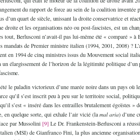
erlusconi, qui était le moteur de la coalition de droite avant 
angement du rapport de force au sein de la coalition inventée p
us d’un quart de siècle, unissant la droite conservatrice et réac
e droite et les organisations néo ou post-fascistes, est un cha
s tout, Berlusconi n’avait-il pas lui-même été « comparé » à 
nts mandats de Premier ministre italien (1994, 2001, 2008) ? L’
nt en 1994 de cinq ministres issus du Mouvement social italie
un élargissement de l’horizon de la légitimité politique d’un p
 fascisme.
 été le paladin victorieux d’une marée noire dans un pays où l
rce qu’il s’est inscrit peu à peu sur le territoire social, politiq
e qu’il s’est « inséré dans les entrailles brutalement égoïstes » 
mal
aria
 en quelque sorte, qui exhale l’air vicié (la
) d’une c
lace par Mussolini
[9]
Le Dr. Frankenstein-Berlusconi a réussi
alien (MSI) de Gianfranco Fini, la plus ancienne organisation