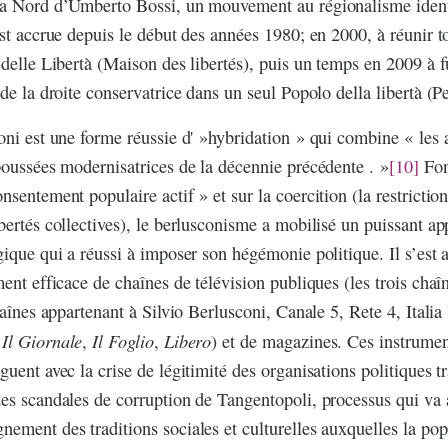
ga Nord d’Umberto Bossi, un mouvement au régionalisme ident
est accrue depuis le début des années 1980; en 2000, à réunir to
 delle Libertà (Maison des libertés), puis un temps en 2009 à f
de la droite conservatrice dans un seul Popolo della libertà (Pe
oni est une forme réussie d' »hybridation » qui combine « les 
poussées modernisatrices de la décennie précédente . »
[10]
Fond
sentement populaire actif » et sur la coercition (la restriction
bertés collectives), le berlusconisme a mobilisé un puissant app
gique qui a réussi à imposer son hégémonie politique. Il s’est
ment efficace de chaînes de télévision publiques (les trois chaî
haînes appartenant à Silvio Berlusconi, Canale 5, Rete 4, Italia
Il Giornale
Il Foglio
Libero
e
,
,
) et de magazines. Ces instrumen
uent avec la crise de légitimité des organisations politiques tr
es scandales de corruption de Tangentopoli, processus qui va a
ement des traditions sociales et culturelles auxquelles la popu