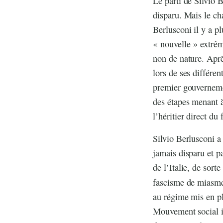
Le parti de Silvio B
disparu. Mais le ch
Berlusconi il y a pl
« nouvelle » extrêm
non de nature. Aprè
lors de ses différe
premier gouverneme
des étapes menant à 
l’héritier direct du
Silvio Berlusconi a
jamais disparu et pa
de l’Italie, de sort
fascisme de miasme,
au régime mis en p
Mouvement social it