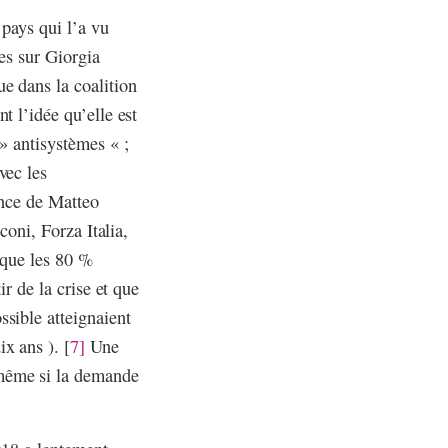
 pays qui l’a vu
nes sur Giorgia
e dans la coalition
t l’idée qu’elle est
 » antisystèmes « ;
vec les
ence de Matteo
coni, Forza Italia,
t que les 80 %
r de la crise et que
sible atteignaient
x ans ). [
7]
Une
 même si la demande