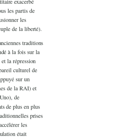
itaire exacerbé
us les partis de
usionner les
uple de la liberté).
anciennes traditions
é à la fois sur la
 et la répression
areil culturel de
 appuyé sur un
nes de la RAI) et
 Uno), de
ts de plus en plus
aditionnelles prises
ccélérer les
lation était