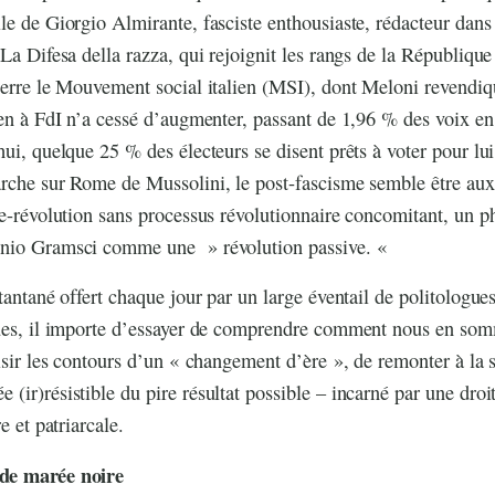
le de Giorgio Almirante, fasciste enthousiaste, rédacteur dans
 La Difesa della razza, qui rejoignit les rangs de la Républiqu
uerre le Mouvement social italien (MSI), dont Meloni revendiq
ien à FdI n’a cessé d’augmenter, passant de 1,96 % des voix e
ui, quelque 25 % des électeurs se disent prêts à voter pour lu
rche sur Rome de Mussolini, le post-fascisme semble être aux
re-révolution sans processus révolutionnaire concomitant, un 
onio Gramsci comme une » révolution passive. «
tantané offert chaque jour par un large éventail de politologue
gues, il importe d’essayer de comprendre comment nous en som
aisir les contours d’un « changement d’ère », de remonter à la 
ir)résistible du pire résultat possible – incarné par une droit
e et patriarcale.
 de marée noire