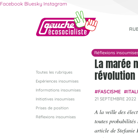
Facebook
Bluesky
Instagram
RU
Réflexions insoumise
La marée n
révolution
Toutes les rubriques
Expériences insoumises
Informations insoumises
FASCISME
ITAL
21 SEPTEMBRE 2022
Initiatives insoumises
Prises de position
A la veille des éle
Réflexions insoumises
toutes probabilités 
article de Stefanie