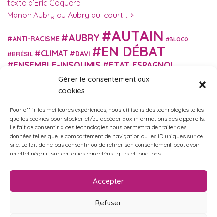
texte d’Éric Coquerel
Manon Aubry au Aubry qui court….
AUTAIN
AUBRY
ANTI-RACISME
BLOCO
EN DÉBAT
CLIMAT
DAVI
BRÉSIL
ENSEMBLE-INSOUMIS
ETAT ESPAGNOL
EUROPE
EXTRÊME DROITE
Gérer le consentement aux
FASCISME
FRANCE INSOUMISE
cookies
FÉMINISME
GES
GILETS JAUNES
GRANDE BRETAGNE
GRÈCE
Pour offrir les meilleures expériences, nous utilisons des technologies telles
HISTOIRE
ISRAËL PALESTINE
ITALIE
IMMIGRATION
que les cookies pour stocker et/ou accéder aux informations des appareils.
MARXISME
Le fait de consentir à ces technologies nous permettra de traiter des
MARTIN
MACRON
MIGRANT-ES
données telles que le comportement de navigation ou les ID uniques sur ce
MÉLENCHON
MUNICIPALES
NUPES
OBONO
site. Le fait de ne pas consentir ou de retirer son consentement peut avoir
RUSSIE
RETRAITES
un effet négatif sur certaines caractéristiques et fonctions.
PORTUGAL
OCCITANIE
SANTÉ
UKRAINE
USA
VIOLENCES
TURQUIE
ÉCOLOGIE
ÉDUCATION
POLICIÈRES
VIOLENCES SEXISTES
Accepter
ÉLECTIONS
ÉCOSOCIALISME
Refuser