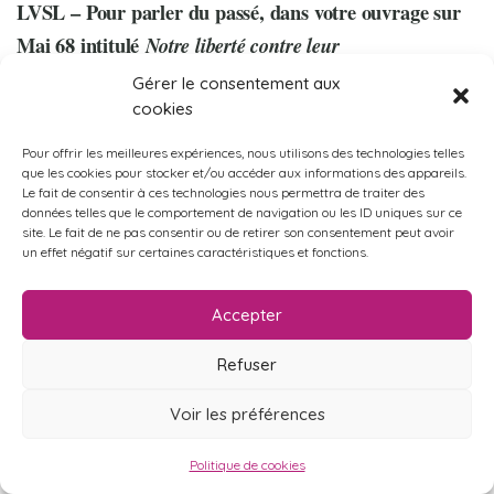
LVSL – Pour parler du passé, dans votre ouvrage sur
Mai 68 intitulé
Notre liberté contre leur
vous revendiquez une filiation historique
libéralisme,
Gérer le consentement aux
dans le mouvement 68 et critiquez les récupérations
cookies
officielles du mouvement auxquelles on assiste en ce
Pour offrir les meilleures expériences, nous utilisons des technologies telles
moment. Vous expliquez notamment que Macron
que les cookies pour stocker et/ou accéder aux informations des appareils.
Le fait de consentir à ces technologies nous permettra de traiter des
serait de droite, et vous associez libéralisme
données telles que le comportement de navigation ou les ID uniques sur ce
site. Le fait de ne pas consentir ou de retirer son consentement peut avoir
économique et contrôle social. Cependant, une part
un effet négatif sur certaines caractéristiques et fonctions.
substantielle de l’électorat de Macron vient de l’ex-
électorat du Parti Socialiste, qu’on peut qualifier de
Accepter
plutôt progressiste. Certains observateurs considèrent
Refuser
d’ailleurs que le macronisme est une combinaison
entre un progressisme modernisateur et néolibéral et
Voir les préférences
une symbolique conservatrice. Ils parlent à ce propos
Politique de cookies
de « populisme néolibéral ». Que pensez-vous de cette