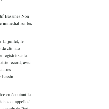
ctif Bassines Non
e immédiat sur les
15 juillet, le
 de climato-
enregistré sur la
riste record, avec
autres :
e bassin
ce en écoutant le
iches et appelle à
 accords de Paris,