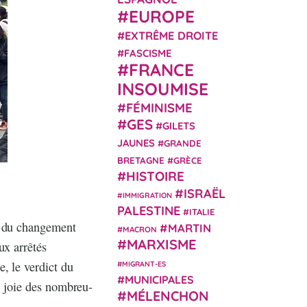
EUROPE
EXTRÊME DROITE
FASCISME
FRANCE
INSOUMISE
FÉMINISME
GES
GILETS
JAUNES
GRANDE
BRETAGNE
GRÈCE
HISTOIRE
ISRAËL
IMMIGRATION
PALESTINE
ITALIE
s du changement
MARTIN
MACRON
MARXISME
ux arrêtés
, le verdict du
MIGRANT-ES
MUNICIPALES
de joie des nombreu-
MÉLENCHON