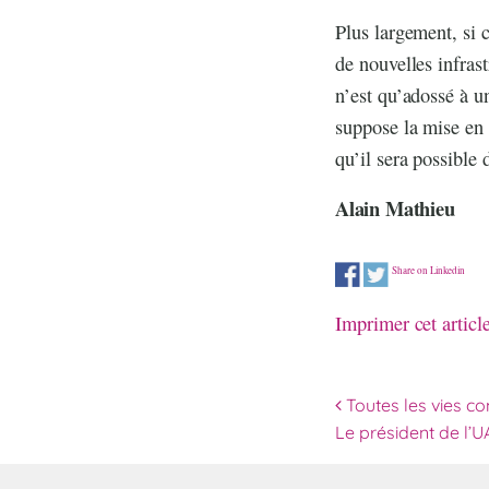
Plus largement, si 
de nouvelles infras
n’est qu’adossé à u
suppose la mise en
qu’il sera possible
Alain Mathieu
Share on Linkedin
Imprimer cet articl
Navigation 
Toutes les vies co
Le président de l’U