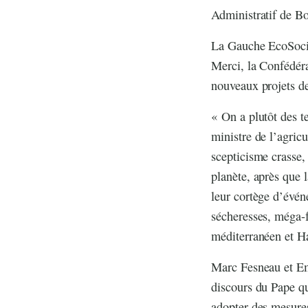
Administratif de B
La Gauche EcoSocial
Merci, la Confédéra
nouveaux projets de 
« On a plutôt des te
ministre de l’agri
scepticisme crasse, 
planète, après que l
leur cortège d’évén
sécheresses, méga-f
méditerranéen et H
Marc Fesneau et Em
discours du Pape qui
adopter des mesures