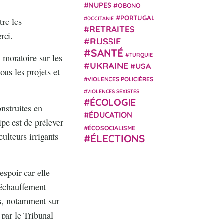
NUPES
OBONO
PORTUGAL
OCCITANIE
tre les
RETRAITES
rci.
RUSSIE
SANTÉ
TURQUIE
moratoire sur les
UKRAINE
USA
us les projets et
VIOLENCES POLICIÈRES
VIOLENCES SEXISTES
ÉCOLOGIE
onstruites en
ÉDUCATION
pe est de prélever
ÉCOSOCIALISME
culteurs irrigants
ÉLECTIONS
espoir car elle
 réchauffement
es, notamment sur
par le Tribunal