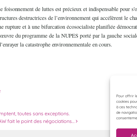
ce foisonnement de luttes est précieux et indispensable pour s’
tructures destructrices de l’environnement qui accélèrent le ch
ne rupture et à une bifurcation écosocialiste planifiée démocra
 œuvre du programme de la NUPES porté par la gauche sociale
 d’enrayer la catastrophe environnementale en cours.
e
Pour offrir 
cookies pour
à ces techn
des articles
de navigatio
mptent, toutes sans exceptions.
consentement
AW fait le point des négociations…
Ac