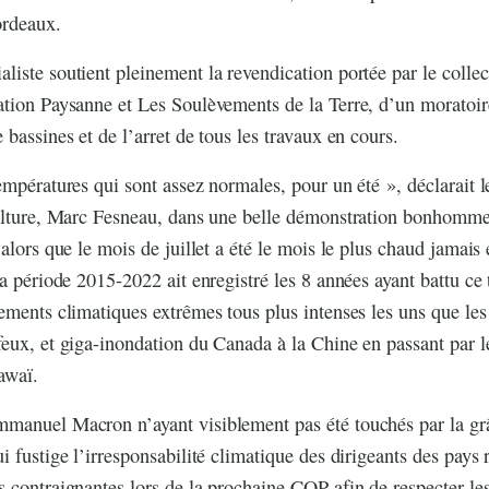
ordeaux.
iste soutient pleinement la revendication portée par le colle
tion Paysanne et Les Soulèvements de la Terre, d’un moratoir
bassines et de l’arret de tous les travaux en cours.
mpératures qui sont assez normales, pour un été », déclarait le 
culture, Marc Fesneau, dans une belle démonstration bonhomme
alors que le mois de juillet a été le mois le plus chaud jamais 
a période 2015-2022 ait enregistré les 8 années ayant battu ce t
ements climatiques extrêmes tous plus intenses les uns que les 
eux, et giga-inondation du Canada à la Chine en passant par l
awaï.
manuel Macron n’ayant visiblement pas été touchés par la grâ
 fustige l’irresponsabilité climatique des dirigeants des pays r
 contraignantes lors de la prochaine COP afin de respecter les