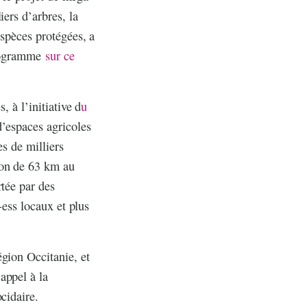
iers d’arbres, la
espèces protégées, a
Programme
sur ce
, à l’initiative d
u
d’espaces agricoles
es de milliers
çon de 63 km au
rtée par des
-ess locaux et plus
gion Occitanie, et
appel à la
cidaire.