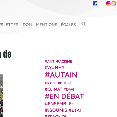
Search Button
SLETTER
DON
MENTIONS LÉGALES
SEARCH FOR:
n de
ANTI-RACISME
AUBRY
AUTAIN
BRÉSIL
BLOCO
CLIMAT
DAVI
EN DÉBAT
ENSEMBLE-
INSOUMIS
ETAT
ESPAGNOL