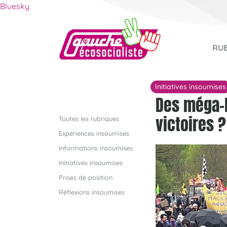
Bluesky
RU
Initiatives insoumises
Des méga-b
victoires ?
Toutes les rubriques
Expériences insoumises
Informations insoumises
Initiatives insoumises
Prises de position
Réflexions insoumises