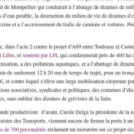
d de Montpellier qui conduirait à l’abatage de dizaines de mill
s d’eau potable, la destruction du milieu de vie de dizaines d’
ccrue et a l’accroissement du trafic de camions et voitures. 
, dans l’acte 2 contre le projet d’A69 entre Toulouse et Castres
t Libre
, et
soutenu par LFI
, qui condamnerait près de 400 ha 
umisation, a des pollutions aquatiques, et a l’abattage de dizain
gain de seulement 12 à 20 mn de temps de trajet, pour un tron
, et contre lequel s’élève une large mobilisation citoyenne po
ions associatives, syndicales et politiques, des centaines d’élu
es, sans oublier des dizaines de grévistes de la faim.
de productiviste d’avant, Carole Delga la présidente de la ré
stre des Transports, viennent encore de fermer la porte à un 
s de 700 personalités
réclamant un moratoire sur ce projet éco