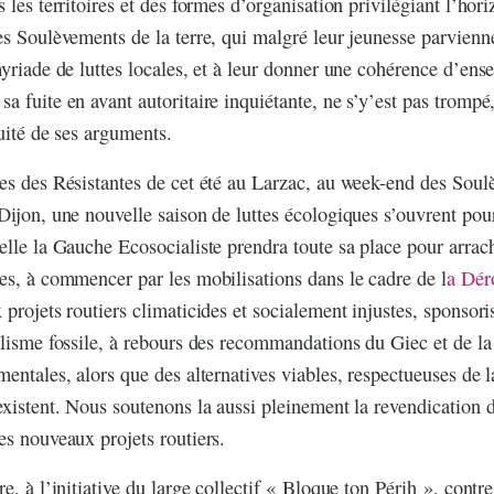
 les territoires et des formes d’organisation privilégiant l’hori
es Soulèvements de la terre, qui malgré leur jeunesse parvienne
myriade de luttes locales, et à leur donner une cohérence d’ens
a fuite en avant autoritaire inquiétante, ne s’y’est pas trompé
cuité de ses arguments.
es des Résistantes de cet été au Larzac, au week-end des Soul
Dijon, une nouvelle saison de luttes écologiques s’ouvrent pou
elle la Gauche Ecosocialiste prendra toute sa place pour arrac
es, à commencer par les mobilisations dans le cadre de l
a Dér
 projets routiers climaticides et socialement injustes, sponsori
alisme fossile, à rebours des recommandations du Giec et de la
mentales, alors que des alternatives viables, respectueuses de l
existent. Nous soutenons la aussi pleinement la revendication 
es nouveaux projets routiers.
, à l’initiative du large collectif « Bloque ton Périh », contr