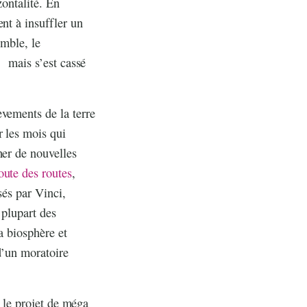
zontalité. En
nt à insuffler un
emble, le
, mais s’est cassé
èvements de la terre
r les mois qui
her de nouvelles
oute des routes
,
sés par Vinci,
 plupart des
a biosphère et
d’un moratoire
e le projet de méga