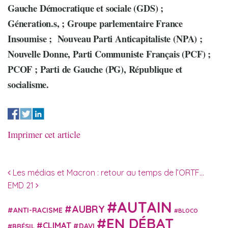
Gauche Démocratique et sociale (GDS) ;
Géneration.s, ; Groupe parlementaire France
Insoumise ; Nouveau Parti Anticapitaliste (NPA) ;
Nouvelle Donne, Parti Communiste Français (PCF) ;
PCOF ; Parti de Gauche (PG), République et
socialisme.
Imprimer cet article
Navigation des articles
Les médias et Macron : retour au temps de l’ORTF…
EMD 21
AUTAIN
AUBRY
ANTI-RACISME
BLOCO
EN DÉBAT
CLIMAT
DAVI
BRÉSIL