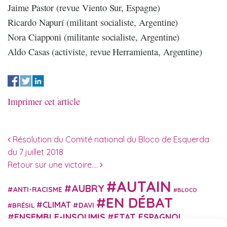
Jaime Pastor (revue Viento Sur, Espagne)
Ricardo Napurí (militant socialiste, Argentine)
Nora Ciapponi (militante socialiste, Argentine)
Aldo Casas (activiste, revue Herramienta, Argentine)
Imprimer cet article
Navigation des articles
Résolution du Comité national du Bloco de Esquerda
du 7 juillet 2018
Retour sur une victoire….
AUTAIN
AUBRY
ANTI-RACISME
BLOCO
EN DÉBAT
CLIMAT
DAVI
BRÉSIL
ENSEMBLE-INSOUMIS
ETAT ESPAGNOL