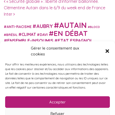
Navigation des articles
« Sécurité globale » : liberté d’informer bâillonnée.
Clémentine Autain dans le 6/9 du week end de France
Inter
AUTAIN
AUBRY
ANTI-RACISME
BLOCO
EN DÉBAT
CLIMAT
DAVI
BRÉSIL
ENSEMBLE-INSOUMIS
ETAT ESPAGNOL
EUROPE
EXTRÊME DROITE
Gérer le consentement aux
FASCISME
FRANCE INSOUMISE
cookies
FÉMINISME
GES
GILETS JAUNES
GRANDE BRETAGNE
GRÈCE
Pour offrir les meilleures expériences, nous utilisons des technologies telles
HISTOIRE
ISRAËL PALESTINE
ITALIE
IMMIGRATION
que les cookies pour stocker et/ou accéder aux informations des appareils.
MARXISME
Le fait de consentir à ces technologies nous permettra de traiter des
MARTIN
MACRON
MIGRANT-ES
données telles que le comportement de navigation ou les ID uniques sur ce
MÉLENCHON
MUNICIPALES
NUPES
OBONO
site. Le fait de ne pas consentir ou de retirer son consentement peut avoir
RUSSIE
RETRAITES
un effet négatif sur certaines caractéristiques et fonctions.
PORTUGAL
OCCITANIE
SANTÉ
UKRAINE
USA
VIOLENCES
TURQUIE
ÉCOLOGIE
ÉDUCATION
POLICIÈRES
VIOLENCES SEXISTES
Accepter
ÉLECTIONS
ÉCOSOCIALISME
Refuser