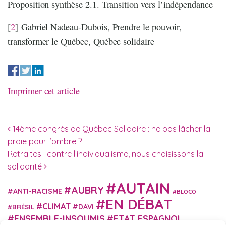
Proposition synthèse 2.1. Transition vers l’indépendance
[
2
]
Gabriel Nadeau-Dubois, Prendre le pouvoir,
transformer le Québec, Québec solidaire
Imprimer cet article
Navigation des articles
14ème congrès de Québec Solidaire : ne pas lâcher la
proie pour l’ombre ?
Retraites : contre l’individualisme, nous choisissons la
solidarité
AUTAIN
AUBRY
ANTI-RACISME
BLOCO
EN DÉBAT
CLIMAT
DAVI
BRÉSIL
ENSEMBLE-INSOUMIS
ETAT ESPAGNOL