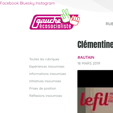
Facebook
Bluesky
Instagram
RU
Clémentine
AUTAIN
Toutes les rubriques
18 MARS 2019
Expériences insoumises
Informations insoumises
Initiatives insoumises
Prises de position
Réflexions insoumises