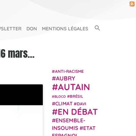
Search Button
SLETTER
DON
MENTIONS LÉGALES
SEARCH FOR:
 16 mars…
ANTI-RACISME
AUBRY
AUTAIN
BRÉSIL
BLOCO
CLIMAT
DAVI
EN DÉBAT
ENSEMBLE-
INSOUMIS
ETAT
ESPAGNOL