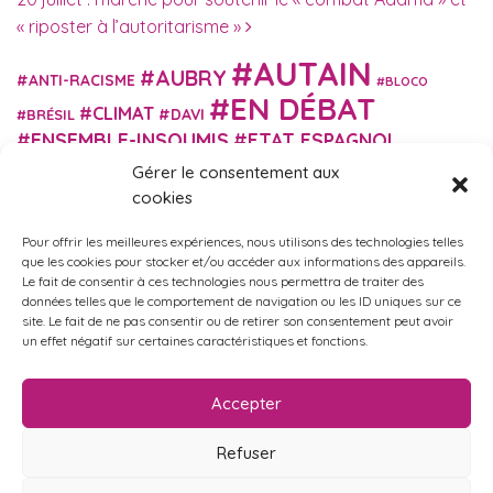
« riposter à l’autoritarisme »
AUTAIN
AUBRY
ANTI-RACISME
BLOCO
EN DÉBAT
CLIMAT
DAVI
BRÉSIL
ENSEMBLE-INSOUMIS
ETAT ESPAGNOL
EUROPE
EXTRÊME DROITE
FASCISME
Gérer le consentement aux
FRANCE INSOUMISE
cookies
FÉMINISME
GES
GILETS JAUNES
GRANDE BRETAGNE
GRÈCE
Pour offrir les meilleures expériences, nous utilisons des technologies telles
HISTOIRE
ISRAËL PALESTINE
ITALIE
IMMIGRATION
que les cookies pour stocker et/ou accéder aux informations des appareils.
MARXISME
MARTIN
Le fait de consentir à ces technologies nous permettra de traiter des
MACRON
MIGRANT-ES
données telles que le comportement de navigation ou les ID uniques sur ce
MÉLENCHON
MUNICIPALES
NUPES
OBONO
site. Le fait de ne pas consentir ou de retirer son consentement peut avoir
RUSSIE
RETRAITES
PORTUGAL
un effet négatif sur certaines caractéristiques et fonctions.
OCCITANIE
SANTÉ
UKRAINE
USA
VIOLENCES
TURQUIE
ÉCOLOGIE
ÉDUCATION
POLICIÈRES
VIOLENCES SEXISTES
Accepter
ÉLECTIONS
ÉCOSOCIALISME
Refuser