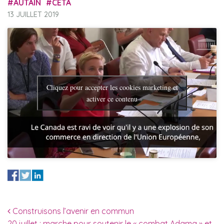
AUTAIN
CETA
13 JUILLET 2019
Cliquez pour accepter les cookies marketing et
activer ce contenu
Navigation des articles
Construisons l’avenir en commun
20 juillet : marche pour soutenir le « combat Adama » et