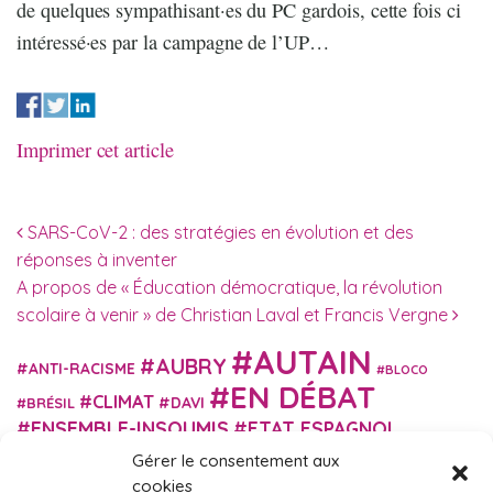
de quelques sympathisant·es du PC gardois, cette fois ci
intéressé·es par la campagne de l’UP…
Imprimer cet article
Navigation des articles
SARS-CoV-2 : des stratégies en évolution et des
réponses à inventer
A propos de « Éducation démocratique, la révolution
scolaire à venir » de Christian Laval et Francis Vergne
AUTAIN
AUBRY
ANTI-RACISME
BLOCO
EN DÉBAT
CLIMAT
DAVI
BRÉSIL
ENSEMBLE-INSOUMIS
ETAT ESPAGNOL
EUROPE
EXTRÊME DROITE
Gérer le consentement aux
FASCISME
FRANCE INSOUMISE
cookies
FÉMINISME