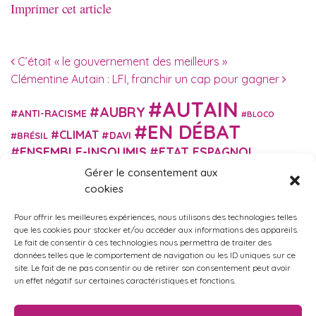
Imprimer cet article
Navigation des articles
C’était « le gouvernement des meilleurs »
Clémentine Autain : LFI, franchir un cap pour gagner
AUTAIN
AUBRY
ANTI-RACISME
BLOCO
EN DÉBAT
CLIMAT
DAVI
BRÉSIL
ENSEMBLE-INSOUMIS
ETAT ESPAGNOL
EUROPE
EXTRÊME DROITE
Gérer le consentement aux
FASCISME
FRANCE INSOUMISE
cookies
FÉMINISME
GES
GILETS JAUNES
GRANDE BRETAGNE
GRÈCE
Pour offrir les meilleures expériences, nous utilisons des technologies telles
HISTOIRE
ISRAËL PALESTINE
ITALIE
IMMIGRATION
que les cookies pour stocker et/ou accéder aux informations des appareils.
MARXISME
Le fait de consentir à ces technologies nous permettra de traiter des
MARTIN
MACRON
MIGRANT-ES
données telles que le comportement de navigation ou les ID uniques sur ce
MÉLENCHON
MUNICIPALES
NUPES
OBONO
site. Le fait de ne pas consentir ou de retirer son consentement peut avoir
RUSSIE
RETRAITES
un effet négatif sur certaines caractéristiques et fonctions.
PORTUGAL
OCCITANIE
SANTÉ
UKRAINE
USA
VIOLENCES
TURQUIE
ÉCOLOGIE
ÉDUCATION