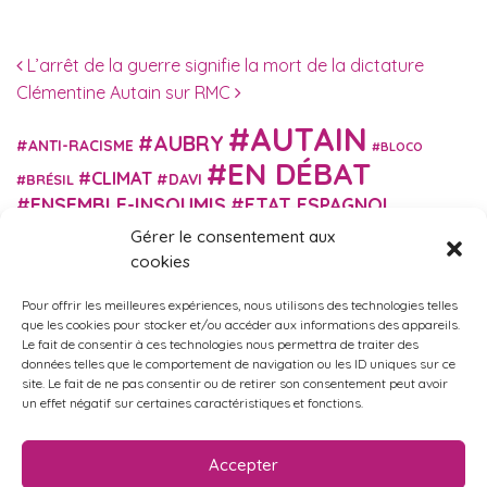
Navigation des articles
L’arrêt de la guerre signifie la mort de la dictature
Clémentine Autain sur RMC
AUTAIN
AUBRY
ANTI-RACISME
BLOCO
EN DÉBAT
CLIMAT
DAVI
BRÉSIL
ENSEMBLE-INSOUMIS
ETAT ESPAGNOL
EUROPE
EXTRÊME DROITE
Gérer le consentement aux
FASCISME
FRANCE INSOUMISE
cookies
FÉMINISME
GES
GILETS JAUNES
GRANDE BRETAGNE
GRÈCE
Pour offrir les meilleures expériences, nous utilisons des technologies telles
HISTOIRE
ISRAËL PALESTINE
ITALIE
IMMIGRATION
que les cookies pour stocker et/ou accéder aux informations des appareils.
MARXISME
Le fait de consentir à ces technologies nous permettra de traiter des
MARTIN
MACRON
MIGRANT-ES
données telles que le comportement de navigation ou les ID uniques sur ce
MÉLENCHON
MUNICIPALES
NUPES
OBONO
site. Le fait de ne pas consentir ou de retirer son consentement peut avoir
RUSSIE
RETRAITES
un effet négatif sur certaines caractéristiques et fonctions.
PORTUGAL
OCCITANIE
SANTÉ
UKRAINE
USA
VIOLENCES
TURQUIE
ÉCOLOGIE
ÉDUCATION
POLICIÈRES
VIOLENCES SEXISTES
Accepter
ÉLECTIONS
ÉCOSOCIALISME