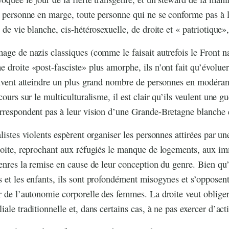
e personne en marge, toute personne qui ne se conforme pas à l
 de vie blanche, cis-hétérosexuelle, de droite et « patriotique»,
age de nazis classiques (comme le faisait autrefois le Front na
 droite «post-fasciste» plus amorphe, ils n’ont fait qu’évoluer 
euvent atteindre un plus grand nombre de personnes en modéran
cours sur le multiculturalisme, il est clair qu’ils veulent une gu
rrespondent pas à leur vision d’une Grande-Bretagne blanche 
alistes violents espèrent organiser les personnes attirées par 
roite, reprochant aux réfugiés le manque de logements, aux im
genres la remise en cause de leur conception du genre. Bien qu’
 et les enfants, ils sont profondément misogynes et s’opposen
r de l’autonomie corporelle des femmes. La droite veut oblige
ale traditionnelle et, dans certains cas, à ne pas exercer d’ac