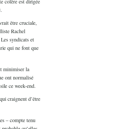
e colère est dirigée
é.
rait être cruciale,
lliste Rachel
 Les syndicats et
rie qui ne font que
nt minimiser la
que ont normalisé
sile ce week-end.
ui craignent d’être
stes – compte tenu
t probable qu’elles