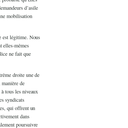
 demandeurs d’asile
une mobilisation
e est légitime. Nous
nt elles-mêmes
lice ne fait que
xtrême droite une de
la manière de
 à tous les niveaux
es syndicats
es, qui offrent un
activement dans
galement poursuivre