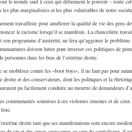
tout le monde sauf à ceux qui détiennent le pouvoir – toute cett
 les plus marginalisées et les plus vulnérables de notre sociét
ment travailliste pour améliorer la qualité de vie des gens dev
noncer le racisme lorsqu’il se manifeste. La chancelière travai
t son programme d’austérité, ne fera qu’aggraver le problème.
nautaires doivent lutter pour inverser ces politiques de pénu
e personnes dans les bras de l’extrême droite.
e se mobiliser contre les «boot boys», il ne faut pas pour auta
 droite et des conservateurs, dont les politiques et la rhétori
 auraient pu facilement conduire au meurtre de demandeurs d’a
des communautés soumises à ces violentes émeutes et de ceux q
liste.
 l’extrême droite tant que ses manifestations sont encore mode
au de vie et des crises croissantes au sein du capitalisme, il es