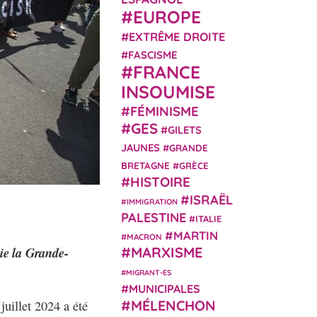
EUROPE
EXTRÊME DROITE
FASCISME
FRANCE
INSOUMISE
FÉMINISME
GES
GILETS
JAUNES
GRANDE
BRETAGNE
GRÈCE
HISTOIRE
ISRAËL
IMMIGRATION
PALESTINE
ITALIE
MARTIN
MACRON
aie la Grande-
MARXISME
MIGRANT-ES
MUNICIPALES
MÉLENCHON
juillet 2024 a été