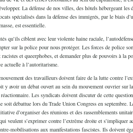
évelopper. La défense de nos villes, des hôtels hébergeant les
ocats spécialisés dans la défense des immigrés, par le biais d’
sse, est essentielle.
s qu’ils ciblent avec leur violente haine raciale, l’autodéfens
ter sur la police pour nous protéger. Les forces de police so
t racistes et queerphobes, et demander plus de pouvoirs à la po
e actuelle à l’autoritarisme.
 mouvement des travailleurs doivent faire de la lutte contre l’e
 doit y avoir un débat ouvert au sein du mouvement ouvrier sur 
 réactionnaire. Les syndicats doivent discuter de cette question
elle soit débattue lors du Trade Union Congress en septembre. L
nitiative d’organiser des réunions et des rassemblements unitair
qui veulent s’exprimer contre l’extrême droite et s’impliquer 
ontre-mobilisations aux manifestations fascistes. Ils doivent é