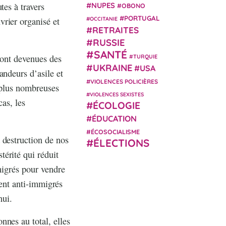
tes à travers
NUPES
OBONO
PORTUGAL
rier organisé et
OCCITANIE
RETRAITES
RUSSIE
SANTÉ
sont devenues des
TURQUIE
UKRAINE
USA
andeurs d’asile et
VIOLENCES POLICIÈRES
é plus nombreuses
VIOLENCES SEXISTES
cas, les
ÉCOLOGIE
ÉDUCATION
ÉCOSOCIALISME
 destruction de nos
ÉLECTIONS
érité qui réduit
migrés pour vendre
ment anti-immigrés
hui.
nnes au total, elles