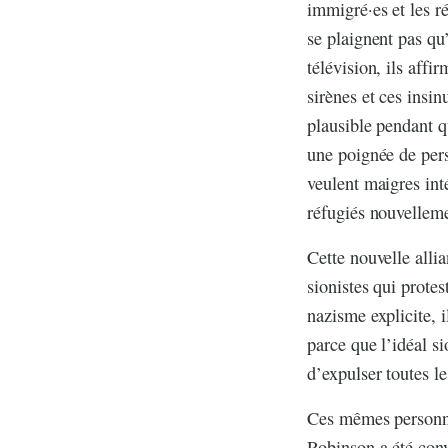
immigré·es et les ré
se plaignent pas qu
télévision, ils aff
sirènes et ces insi
plausible pendant 
une poignée de per
veulent maigres int
réfugiés nouvelleme
Cette nouvelle alli
sionistes qui prote
nazisme explicite, i
parce que l’idéal si
d’expulser toutes l
Ces mêmes personne
Robinson a été conv