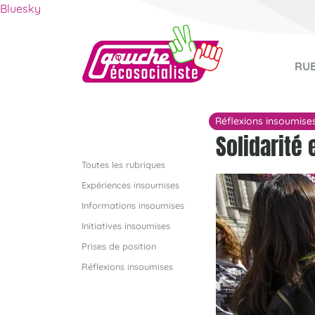
Bluesky
RU
Réflexions insoumise
Solidarité 
Toutes les rubriques
Expériences insoumises
Informations insoumises
Initiatives insoumises
Prises de position
Réflexions insoumises