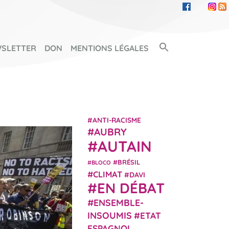
Search Button
SLETTER
DON
MENTIONS LÉGALES
SEARCH FOR:
ANTI-RACISME
AUBRY
AUTAIN
BRÉSIL
BLOCO
CLIMAT
DAVI
EN DÉBAT
ENSEMBLE-
INSOUMIS
ETAT
ESPAGNOL