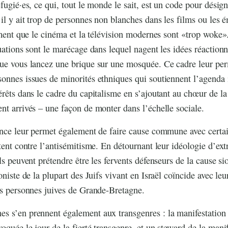
fugié·es, ce qui, tout le monde le sait, est un code pour désign
’il y ait trop de personnes non blanches dans les films ou les 
irment que le cinéma et la télévision modernes sont «trop woke»
nuations sont le marécage dans lequel nagent les idées réaction
que vous lancez une brique sur une mosquée. Ce cadre leur pe
sonnes issues de minorités ethniques qui soutiennent l’agenda
érêts dans le cadre du capitalisme en s’ajoutant au chœur de la
nt arrivés – une façon de monter dans l’échelle sociale.
ance leur permet également de faire cause commune avec certa
stent contre l’antisémitisme. En détournant leur idéologie d’ex
ls peuvent prétendre être les fervents défenseurs de la cause si
oniste de la plupart des Juifs vivant en Israël coïncide avec le
es personnes juives de Grande-Bretagne.
s s’en prennent également aux transgenres : la manifestatio
oquée le jour de la fierté transgenre, et un steward de la mani