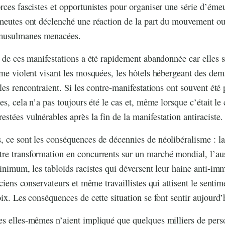
rces fascistes et opportunistes pour organiser une série d’émeu
meutes ont déclenché une réaction de la part du mouvement ouv
musulmanes menacées.
e de ces manifestations a été rapidement abandonnée car elles 
sme violent visant les mosquées, les hôtels hébergeant des dem
lles rencontraient. Si les contre-manifestations ont souvent ét
es, cela n’a pas toujours été le cas et, même lorsque c’était le 
stées vulnérables après la fin de la manifestation antiraciste.
 ce sont les conséquences de décennies de néolibéralisme : la
e transformation en concurrents sur un marché mondial, l’aust
minimum, les tabloïds racistes qui déversent leur haine anti-im
iciens conservateurs et même travaillistes qui attisent le senti
ix. Les conséquences de cette situation se font sentir aujourd’
s elles-mêmes n’aient impliqué que quelques milliers de perso