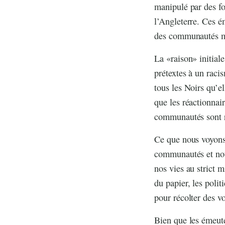
manipulé par des fo
l’Angleterre. Ces é
des communautés 
La «raison» initial
prétextes à un raci
tous les Noirs qu’e
que les réactionnair
communautés sont re
Ce que nous voyons,
communautés et notr
nos vies au strict 
du papier, les polit
pour récolter des vo
Bien que les émeute