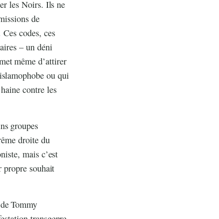
er les Noirs. Ils ne
émissions de
. Ces codes, ces
naires – un déni
rmet même d’attirer
 islamophobe ou qui
 haine contre les
ins groupes
trême droite du
oniste, mais c’est
ur propre souhait
n de Tommy
festation transgenre