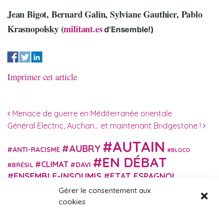
Jean Bigot, Bernard Galin, Sylviane Gauthier, Pablo
Krasnopolsky (
militant.es
d’Ensemble!)
Imprimer cet article
Navigation des articles
Menace de guerre en Méditerranée orientale
Général Electric, Auchan… et maintenant Bridgestone !
AUTAIN
AUBRY
ANTI-RACISME
BLOCO
EN DÉBAT
CLIMAT
DAVI
BRÉSIL
ENSEMBLE-INSOUMIS
ETAT ESPAGNOL
EUROPE
EXTRÊME DROITE
Gérer le consentement aux
FASCISME
FRANCE INSOUMISE
cookies
FÉMINISME
GES
GILETS JAUNES
GRANDE BRETAGNE
GRÈCE