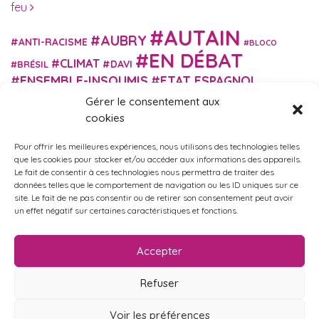
feu
AUTAIN
AUBRY
ANTI-RACISME
BLOCO
EN DÉBAT
CLIMAT
DAVI
BRÉSIL
ENSEMBLE-INSOUMIS
ETAT ESPAGNOL
EUROPE
EXTRÊME DROITE
Gérer le consentement aux
FASCISME
FRANCE INSOUMISE
cookies
FÉMINISME
GES
GILETS JAUNES
GRANDE BRETAGNE
GRÈCE
Pour offrir les meilleures expériences, nous utilisons des technologies telles
HISTOIRE
ISRAËL PALESTINE
ITALIE
IMMIGRATION
que les cookies pour stocker et/ou accéder aux informations des appareils.
MARXISME
Le fait de consentir à ces technologies nous permettra de traiter des
MARTIN
MACRON
MIGRANT-ES
données telles que le comportement de navigation ou les ID uniques sur ce
MÉLENCHON
MUNICIPALES
NUPES
OBONO
site. Le fait de ne pas consentir ou de retirer son consentement peut avoir
RUSSIE
RETRAITES
un effet négatif sur certaines caractéristiques et fonctions.
PORTUGAL
OCCITANIE
SANTÉ
UKRAINE
USA
VIOLENCES
TURQUIE
ÉCOLOGIE
ÉDUCATION
POLICIÈRES
VIOLENCES SEXISTES
Accepter
ÉLECTIONS
ÉCOSOCIALISME
Refuser
Voir les préférences