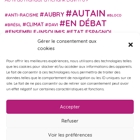
AUTAIN
AUBRY
ANTI-RACISME
BLOCO
EN DÉBAT
CLIMAT
DAVI
BRÉSIL
ENSEMBLE-INSOUMIS
ETAT ESPAGNOL
EUROPE
EXTRÊME DROITE
FASCISME
Gérer le consentement aux
FRANCE INSOUMISE
cookies
FÉMINISME
GES
GILETS JAUNES
GRANDE BRETAGNE
GRÈCE
Pour offrir les meilleures expériences, nous utilisons des technologies telles
HISTOIRE
ISRAËL PALESTINE
ITALIE
IMMIGRATION
que les cookies pour stocker et/ou accéder aux informations des appareils.
MARXISME
MARTIN
Le fait de consentir à ces technologies nous permettra de traiter des
MACRON
MIGRANT-ES
données telles que le comportement de navigation ou les ID uniques sur ce
MÉLENCHON
MUNICIPALES
NUPES
OBONO
site. Le fait de ne pas consentir ou de retirer son consentement peut avoir
RUSSIE
RETRAITES
PORTUGAL
un effet négatif sur certaines caractéristiques et fonctions.
OCCITANIE
SANTÉ
UKRAINE
USA
VIOLENCES
TURQUIE
ÉCOLOGIE
ÉDUCATION
POLICIÈRES
VIOLENCES SEXISTES
Accepter
ÉLECTIONS
ÉCOSOCIALISME
Refuser
Voir les préférences