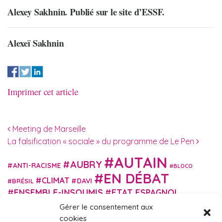
Alexey Sakhnin. Publié sur le site d’ESSF.
Alexeï Sakhnin
Imprimer cet article
Navigation des articles
Meeting de Marseille
La falsification « sociale » du programme de Le Pen
AUTAIN
AUBRY
ANTI-RACISME
BLOCO
EN DÉBAT
CLIMAT
DAVI
BRÉSIL
ENSEMBLE-INSOUMIS
ETAT ESPAGNOL
EUROPE
EXTRÊME DROITE
Gérer le consentement aux
FASCISME
FRANCE INSOUMISE
cookies
FÉMINISME