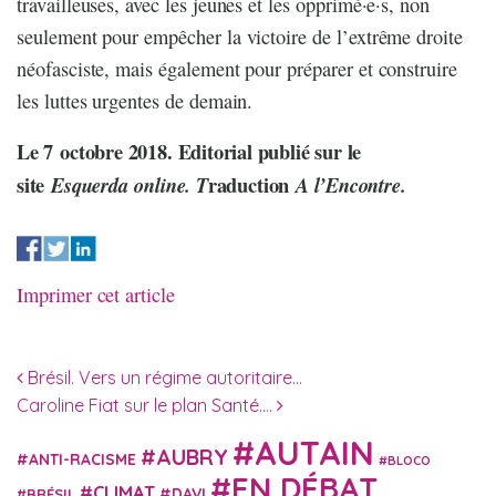
travailleuses, avec les jeunes et les opprimé·e·s, non
seulement pour empêcher la victoire de l’extrême droite
néofasciste, mais également pour préparer et construire
les luttes urgentes de demain.
Le 7 octobre 2018. Editorial publié sur le
site
raduction
Esquerda
online. T
A l’Encontre.
Imprimer cet article
Navigation des articles
Brésil. Vers un régime autoritaire…
Caroline Fiat sur le plan Santé….
AUTAIN
AUBRY
ANTI-RACISME
BLOCO
EN DÉBAT
CLIMAT
DAVI
BRÉSIL