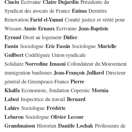
Ciuciu
Claire Dujardin
Ecrivaine
Présidente du
Enima
Syndicat des avocats de France
Dernière
Farid el-Yamni
Rénovation
Comité justice et vérité pour
Annie Ernaux
Jean-Baptiste
Wissam
Ecrivaine
Eyraud
Didier
Droit au logement
Fassin
Eric Fassin
Murielle
Sociologue
Sociologue
Guilbert
Codéléguée Union syndicale
Norredine Iznasni
Solidaire
Cofondateur du Mouvement
Jean-François Julliard
immigration banlieues
Directeur
Pierre
général de Greenpeace-France
Khalfa
Mornia
Economiste, fondation Copernic
Labssi
Bernard
Inspectrice du travail
Lahire
Frédéric
Sociologue
Lebaron
Olivier Lecour
Sociologue
Grandmaison
Danièle Lochak
Historien
Professeure de