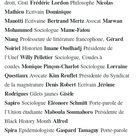
Frédéric Lordon
Nicolas
droit, Gisti
Philosophe
Mathieu
Dominique
Ecrivain
Manotti
Bertrand Mertz
Marwan
Ecrivaine
Avocat
Mohammed
Mame-Fatou
Sociologue
Niang
Gérard
Professeure de littérature francophone,
Noiriel
Imane Ouelhadj
Historien
Présidente de
Willy Pelletier
l’Unef
Sociologue, Coudes à
Monique Pinçon-Charlot
Lorraine
coudes
Sociologue
Questiaux
Kim Reuflet
Avocate
Présidente du Syndicat
Denis Robert
Jérôme
de la magistrature
Ecrivain
Rodrigues
Gisèle
Gilets jaunes
Sapiro
Eléonore Schmitt
Sociologue
Porte-parole de
Maboula Soumahoro
l’Union étudiante
Présidente de
Alfred
Black History Month
Spira
Gaspard Tamagny
Epidémiologiste
Porte-parole