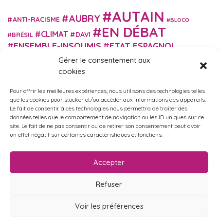
AUTAIN
AUBRY
ANTI-RACISME
BLOCO
EN DÉBAT
CLIMAT
DAVI
BRÉSIL
ENSEMBLE-INSOUMIS
ETAT ESPAGNOL
EUROPE
EXTRÊME DROITE
Gérer le consentement aux
FASCISME
FRANCE INSOUMISE
cookies
FÉMINISME
GES
GILETS JAUNES
GRANDE BRETAGNE
GRÈCE
Pour offrir les meilleures expériences, nous utilisons des technologies telles
HISTOIRE
ISRAËL PALESTINE
ITALIE
IMMIGRATION
que les cookies pour stocker et/ou accéder aux informations des appareils.
MARXISME
Le fait de consentir à ces technologies nous permettra de traiter des
MARTIN
MACRON
MIGRANT-ES
données telles que le comportement de navigation ou les ID uniques sur ce
MÉLENCHON
MUNICIPALES
NUPES
OBONO
site. Le fait de ne pas consentir ou de retirer son consentement peut avoir
RUSSIE
RETRAITES
un effet négatif sur certaines caractéristiques et fonctions.
PORTUGAL
OCCITANIE
SANTÉ
UKRAINE
USA
VIOLENCES
TURQUIE
ÉCOLOGIE
ÉDUCATION
POLICIÈRES
VIOLENCES SEXISTES
Accepter
ÉLECTIONS
ÉCOSOCIALISME
Refuser
Voir les préférences
Politique de confidentialité
•
Mentions légales