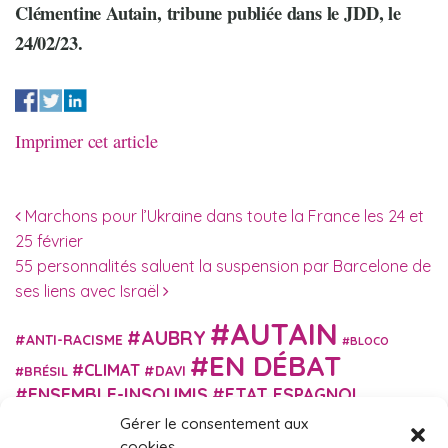
Clémentine Autain, tribune publiée dans le JDD, le
24/02/23.
Imprimer cet article
Navigation des articles
Marchons pour l’Ukraine dans toute la France les 24 et
25 février
55 personnalités saluent la suspension par Barcelone de
ses liens avec Israël
AUTAIN
AUBRY
ANTI-RACISME
BLOCO
EN DÉBAT
CLIMAT
DAVI
BRÉSIL
ENSEMBLE-INSOUMIS
ETAT ESPAGNOL
EUROPE
EXTRÊME DROITE
Gérer le consentement aux
FASCISME
FRANCE INSOUMISE
cookies