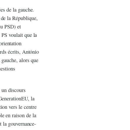
ées de la gauche.
 de la République,
 du PSD) et
 PS voulait que la
rientation
ords écrits, António
a gauche, alors que
uestions
, un discours
tGenerationEU, la
ion vers le centre
le en raison de la
et la gouvernance-