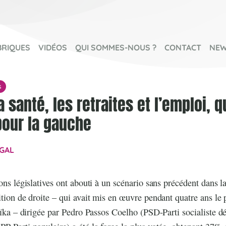
BRIQUES
VIDÉOS
QUI SOMMES-NOUS ?
CONTACT
NEW
s
a santé, les retraites et l’emploi, 
pour la gauche
GAL
ons législatives ont abouti à un scénario sans précédent dans la
ition de droite – qui avait mis en œuvre pendant quatre ans l
roïka – dirigée par Pedro Passos Coelho (PSD-Parti socialiste d