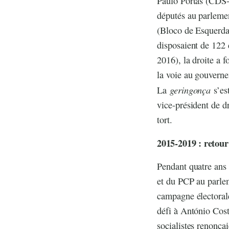
Paulo Portas (CDS-P
députés au parlemen
(Bloco de Esquerda
disposaient de 122 
2016), la droite a 
la voie au gouverne
geringonça
La
s’es
vice-président de dr
tort.
2015-2019 : retour 
Pendant quatre ans 
et du PCP au parle
campagne électorale
défi à António Costa
socialistes renonçai