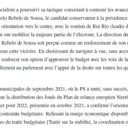
cialiste a poursuivi sa tactique consistant à contenir les avanc
elo Rebelo de Sousa, le candidat conservateur à la présidence
e orientation vers le centre, avec le soutien de Rui Rio (leader
i ont mobilisé la majeure partie de l’électorat. La direction du
o Rebelo de Sousa soit perçue comme un renforcement de son o
btenu cette victoire. En choisissant de naviguer à vue, sans acc
 renforcer son option d’approuver le budget avec les voix de l
llement au parlement avec l’appui de la droite sur toutes les q
 municipales de septembre 2021, où le PS a tenté, sans succès
sur la distribution des fonds du Plan de relance européen Nex
et pour 2022, présentée en octobre 2021, a confirmé l’orientat
 contrainte budgétaire. Refusant la marge économique disponib
s du traité budgétaire [Traité sur la stabilité, la coordination 