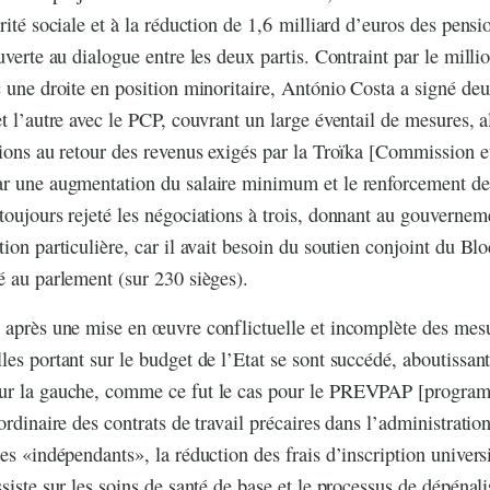
rité sociale et à la réduction de 1,6 milliard d’euros des pension
uverte au dialogue entre les deux partis. Contraint par le milli
c une droite en position minoritaire, António Costa a signé deu
t l’autre avec le PCP, couvrant un large éventail de mesures, al
tions au retour des revenus exigés par la Troïka [Commission
ar une augmentation du salaire minimum et le renforcement des
toujours rejeté les négociations à trois, donnant au gouverne
tion particulière, car il avait besoin du soutien conjoint du B
é au parlement (sur 230 sièges).
 après une mise en œuvre conflictuelle et incomplète des mes
les portant sur le budget de l’Etat se sont succédé, aboutissant
ur la gauche, comme ce fut le cas pour le PREVPAP [progra
ordinaire des contrats de travail précaires dans l’administratio
es «indépendants», la réduction des frais d’inscription universi
siste sur les soins de santé de base et le processus de dépénali