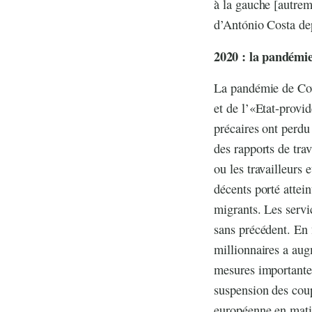
à la gauche [autreme
d’António Costa de
2020 : la pandémie 
La pandémie de Covi
et de l’«Etat-provid
précaires ont perdu
des rapports de tra
ou les travailleurs
décents porté attein
migrants. Les servi
sans précédent. En
millionnaires a au
mesures importantes
suspension des coup
européenne en matiè