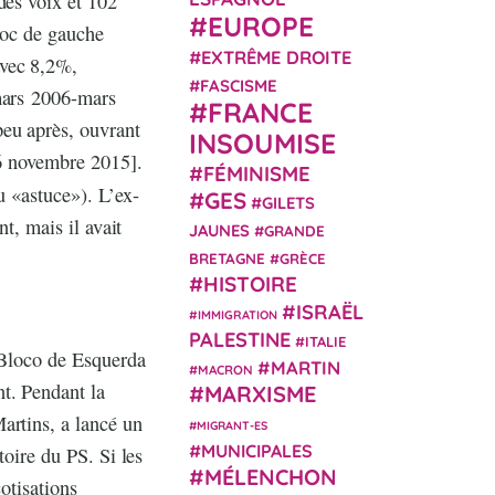
des voix et 102
EUROPE
loc de gauche
EXTRÊME DROITE
avec 8,2%,
FASCISME
(mars 2006-mars
FRANCE
peu après, ouvrant
INSOUMISE
26 novembre 2015].
FÉMINISME
u «astuce»). L’ex-
GES
GILETS
t, mais il avait
JAUNES
GRANDE
BRETAGNE
GRÈCE
HISTOIRE
ISRAËL
IMMIGRATION
PALESTINE
ITALIE
u Bloco de Esquerda
MARTIN
MACRON
t. Pendant la
MARXISME
artins, a lancé un
MIGRANT-ES
MUNICIPALES
toire du PS. Si les
MÉLENCHON
cotisations