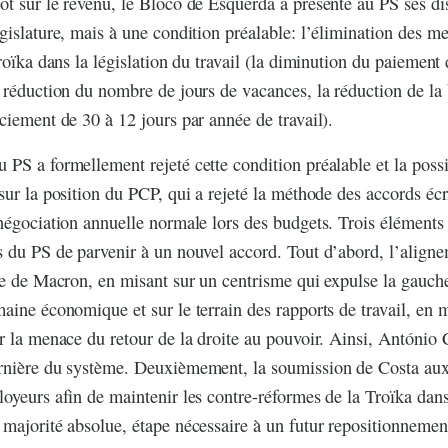
t sur le revenu, le Bloco de Esquerda a présenté au PS ses di
gislature, mais à une condition préalable: l’élimination des me
roïka dans la législation du travail (la diminution du paiement
 réduction du nombre de jours de vacances, la réduction de la 
ciement de 30 à 12 jours par année de travail).
PS a formellement rejeté cette condition préalable et la possi
sur la position du PCP, qui a rejeté la méthode des accords écri
négociation annuelle normale lors des budgets. Trois éléments
 du PS de parvenir à un nouvel accord. Tout d’abord, l’align
ue de Macron, en misant sur un centrisme qui expulse la gauche
aine économique et sur le terrain des rapports de travail, en 
r la menace du retour de la droite au pouvoir. Ainsi, António 
rnière du système. Deuxièmement, la soumission de Costa aux
oyeurs afin de maintenir les contre-réformes de la Troïka dans 
majorité absolue, étape nécessaire à un futur repositionnemen