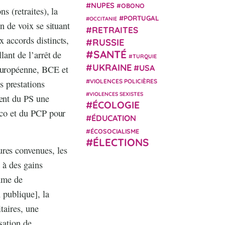
NUPES
OBONO
s (retraites), la
PORTUGAL
OCCITANIE
on de voix se situant
RETRAITES
x accords distincts,
RUSSIE
SANTÉ
lant de l’arrêt de
TURQUIE
UKRAINE
USA
 européenne, BCE et
VIOLENCES POLICIÈRES
 prestations
VIOLENCES SEXISTES
ment du PS une
ÉCOLOGIE
loco et du PCP pour
ÉDUCATION
ÉCOSOCIALISME
ÉLECTIONS
ures convenues, les
 à des gains
mme de
n publique], la
taires, une
sation de