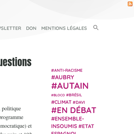
Search Button
SLETTER
DON
MENTIONS LÉGALES
SEARCH FOR:
questions
ANTI-RACISME
AUBRY
AUTAIN
BRÉSIL
BLOCO
CLIMAT
DAVI
 politique
EN DÉBAT
e programme
ENSEMBLE-
émocratique) et
INSOUMIS
ETAT
ESPAGNOL