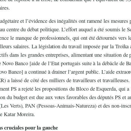
ires.
udgétaire et l’évidence des inégalités ont ramené les mesures 
u centre du débat politique. L’effort auquel a été soumis le S
ence le manque de professionnels, qui ont été détournés vers le
leurs salaires. La législation du travail imposée par la Troïka a
tifs dans les grandes entreprises, alimentant une situation de 
le Novo Banco [aide de l’Etat portugais suite à la débâcle de B
Novo Banco] a continué à drainer l’argent public. L’aide extrao
R) a laissé de côté des milliers de travailleurs et travailleuses.
ment PS a rejeté les propositions du Bloco de Esquerda, qui a 
on du budget est due aux votes favorables des députés PS et a
Les Verts), PAN (Pessoas-Animais-Natureza) et des non-inscri
ne Katar Moreira.
ns cruciales pour la gauche