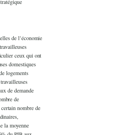
stratégique
relles de l’économie
travailleuses
iculier ceux qui ont
euses domestiques
e de logements
 travailleuses
veaux de demande
nombre de
 certain nombre de
dinaires,
 de la moyenne
5,6% du PIB aux