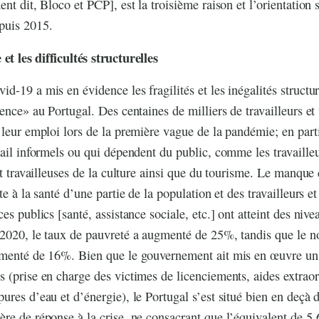
nt dit, Bloco et PCP], est la troisième raison et l’orientation 
puis 2015.
et les difficultés structurelles
d-19 a mis en évidence les fragilités et les inégalités structu
ence» au Portugal. Des centaines de milliers de travailleurs et 
 leur emploi lors de la première vague de la pandémie; en part
vail informels ou qui dépendent du public, comme les travaill
 et travailleuses de la culture ainsi que du tourisme. Le manqu
te à la santé d’une partie de la population et des travailleurs et
ces publics [santé, assistance sociale, etc.] ont atteint des ni
 2020, le taux de pauvreté a augmenté de 25%, tandis que le 
gmenté de 16%. Bien que le gouvernement ait mis en œuvre un
 (prise en charge des victimes de licenciements, aides extraor
ures d’eau et d’énergie), le Portugal s’est situé bien en deçà
re de réponse à la crise, ne consacrant que l’équivalent de 