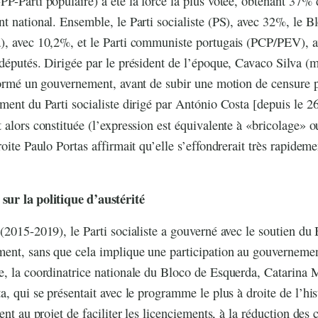
P-Parti populaire) a été la force la plus votée, obtenant 37% 
t national. Ensemble, le Parti socialiste (PS), avec 32%, le B
), avec 10,2%, et le Parti communiste portugais (PCP/PEV), 
députés. Dirigée par le président de l’époque, Cavaco Silva 
formé un gouvernement, avant de subir une motion de censure 
ment du Parti socialiste dirigé par António Costa [depuis le 
t alors constituée (l’expression est équivalente à «bricolage» o
oite Paulo Portas affirmait qu’elle s’effondrerait très rapidemen
sur la politique d’austérité
(2015-2019), le Parti socialiste a gouverné avec le soutien d
ment, sans que cela implique une participation au gouvernemen
, la coordinatrice nationale du Bloco de Esquerda, Catarina M
, qui se présentait avec le programme le plus à droite de l’his
ent au projet de faciliter les licenciements, à la réduction des 