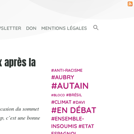
Search Button
SLETTER
DON
MENTIONS LÉGALES
SEARCH FOR:
x après la
ANTI-RACISME
AUBRY
AUTAIN
BRÉSIL
BLOCO
CLIMAT
DAVI
occasion du sommet
EN DÉBAT
p, c’est une bonne
ENSEMBLE-
INSOUMIS
ETAT
ESPAGNOL