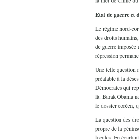
la mer de Chine du 
Etat de guerre et 
Le régime nord-coré
des droits humains,
de guerre imposée a
répression permanen
Une telle question n
préalable à la déses
Démocrates qui repr
là. Barak Obama no
le dossier coréen, 
La question des dro
propre de la pénins
locales. En écartan