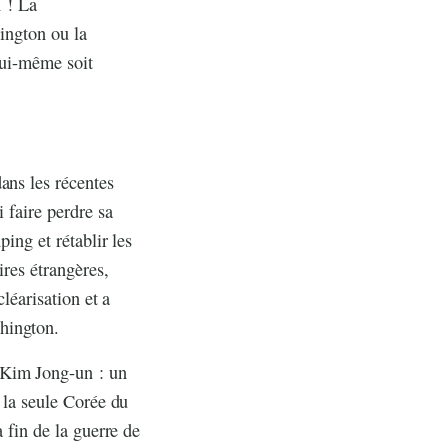
n ! La
hington ou la
 lui-même soit
ans les récentes
 faire perdre sa
ping et rétablir les
ires étrangères,
léarisation et a
hington.
 Kim Jong-un : un
e la seule Corée du
a fin de la guerre de