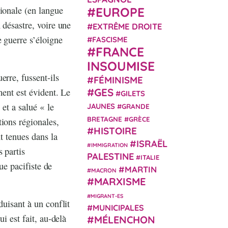
ionale (en langue
EUROPE
 désastre, voire une
EXTRÊME DROITE
 guerre s’éloigne
FASCISME
FRANCE
INSOUMISE
erre, fussent-ils
FÉMINISME
GES
ment est évident. Le
GILETS
 et a salué « le
JAUNES
GRANDE
BRETAGNE
GRÈCE
ions régionales,
HISTOIRE
t tenues dans la
ISRAËL
IMMIGRATION
 partis
PALESTINE
ITALIE
ue pacifiste de
MARTIN
MACRON
MARXISME
MIGRANT-ES
duisant à un conflit
MUNICIPALES
i est fait, au-delà
MÉLENCHON