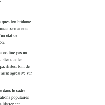
.
a question brûlante
menace permanente
’un état de
on.
 constitue pas un
ublier que les
acifistes, loin de
ement agressive sur
e dans le cadre
sations populaires
 libérer cet