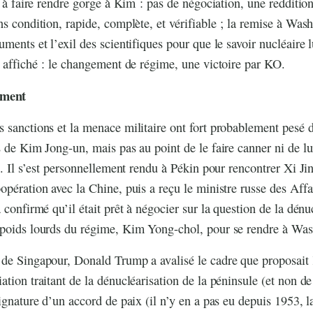
t à faire rendre gorge à Kim : pas de négociation, une redditio
ns condition, rapide, complète, et vérifiable ; la remise à Was
uments et l’exil des scientifiques pour que le savoir nucléaire
f affiché : le changement de régime, une victoire par KO.
ement
 sanctions et la menace militaire ont fort probablement pesé d
s de Kim Jong-un, mais pas au point de le faire canner ni de lui
e. Il s’est personnellement rendu à Pékin pour rencontrer Xi Jin
opération avec la Chine, puis a reçu le ministre russe des Affa
 confirmé qu’il était prêt à négocier sur la question de la dénuc
 poids lourds du régime, Kim Yong-chol, pour se rendre à Was
 de Singapour, Donald Trump a avalisé le cadre que proposait
ation traitant de la dénucléarisation de la péninsule (et non d
ignature d’un accord de paix (il n’y en a pas eu depuis 1953, l