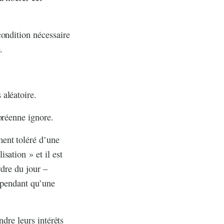
condition nécessaire
.
aléatoire.
oréenne ignore.
ent toléré d’une
sation » et il est
rdre du jour –
cependant qu’une
ndre leurs intérêts