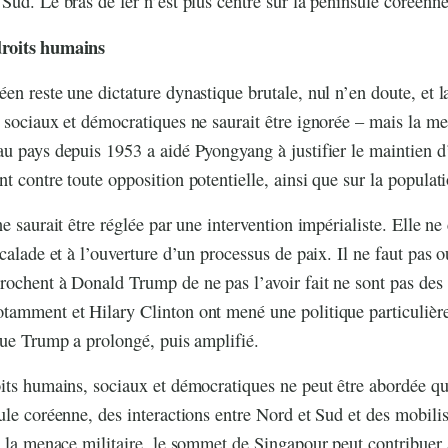
Sud. Le bras de fer n’est plus centré sur la péninsule coréenne
droits humains
en reste une dictature dynastique brutale, nul n’en doute, et l
 sociaux et démocratiques ne saurait être ignorée – mais la 
u pays depuis 1953 a aidé Pyongyang à justifier le maintien d
t contre toute opposition potentielle, ainsi que sur la populati
e saurait être réglée par une intervention impérialiste. Elle ne
calade et à l’ouverture d’un processus de paix. Il ne faut pas o
ochent à Donald Trump de ne pas l’avoir fait ne sont pas des p
tamment et Hilary Clinton ont mené une politique particulièr
que Trump a prolongé, puis amplifié.
its humains, sociaux et démocratiques ne peut être abordée qu
ule coréenne, des interactions entre Nord et Sud et des mobili
t la menace militaire, le sommet de Singapour peut contribuer à