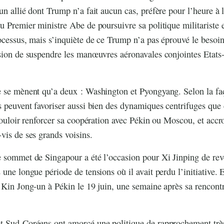
un allié dont Trump n’a fait aucun cas, préfère pour l’heure à l
u Premier ministre Abe de poursuivre sa politique militariste e
ocessus, mais s’inquiète de ce Trump n’a pas éprouvé le besoin
sion de suspendre les manœuvres aéronavales conjointes Etats
e se mènent qu’a deux : Washington et Pyongyang. Selon la faç
s peuvent favoriser aussi bien des dynamiques centrifuges que
 vouloir renforcer sa coopération avec Pékin ou Moscou, et accr
vis de ses grands voisins.
 sommet de Singapour a été l’occasion pour Xi Jinping de reve
 une longue période de tensions où il avait perdu l’initiative.
 Kin Jong-un à Pékin le 19 juin, une semaine après sa rencont
t Sud-Coréens ont amorcé une politique de rapprochement très