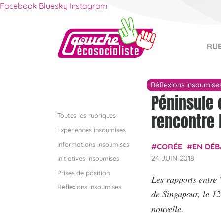
Facebook
Bluesky
Instagram
RU
Réflexions insoumise
Péninsule 
rencontre
Toutes les rubriques
Expériences insoumises
Informations insoumises
CORÉE
EN DÉB
24 JUIN 2018
Initiatives insoumises
Prises de position
Les rapports entre
Réflexions insoumises
de Singapour, le 1
nouvelle.