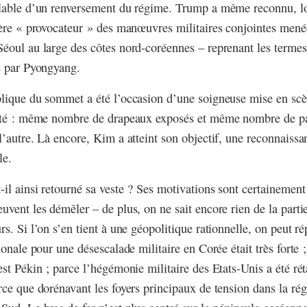
alable d’un renversement du régime. Trump a même reconnu, lo
tère « provocateur » des manœuvres militaires conjointes men
Séoul au large des côtes nord-coréennes – reprenant les term
s par Pyongyang.
lique du sommet a été l’occasion d’une soigneuse mise en scè
lité : même nombre de drapeaux exposés et même nombre de pa
l’autre. Là encore, Kim a atteint son objectif, une reconnaiss
le.
il ainsi retourné sa veste ? Ses motivations sont certainement 
uvent les démêler – de plus, on ne sait encore rien de la parti
rs. Si l’on s’en tient à une géopolitique rationnelle, on peut r
ionale pour une désescalade militaire en Corée était très forte 
est Pékin ; parce l’hégémonie militaire des Etats-Unis a été rét
rce que dorénavant les foyers principaux de tension dans la ré