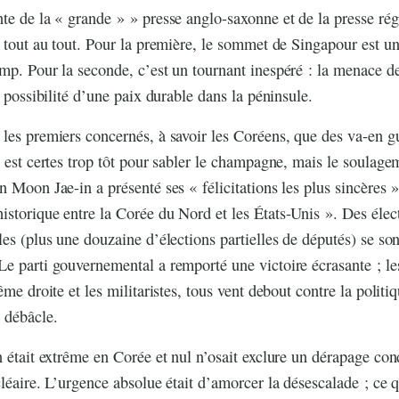
te de la « grande » » presse anglo-saxonne et de la presse rég
u tout au tout. Pour la première, le sommet de Singapour est un
mp. Pour la seconde, c’est un tournant inespéré : la menace de
a possibilité d’une paix durable dans la péninsule.
les premiers concernés, à savoir les Coréens, que des va-en gu
l est certes trop tôt pour sabler le champagne, mais le soulage
 Moon Jae-in a présenté ses « félicitations les plus sincères »
storique entre la Corée du Nord et les États-Unis ». Des élect
les (plus une douzaine d’élections partielles de députés) se son
e parti gouvernemental a remporté une victoire écrasante ; les
ême droite et les militaristes, tous vent debout contre la politiq
 débâcle.
n était extrême en Corée et nul n’osait exclure un dérapage con
léaire. L’urgence absolue était d’amorcer la désescalade ; ce qu