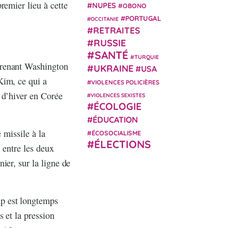
remier lieu à cette
NUPES
OBONO
PORTUGAL
OCCITANIE
RETRAITES
RUSSIE
SANTÉ
TURQUIE
prenant Washington
UKRAINE
USA
Kim, ce qui a
VIOLENCES POLICIÈRES
 d’hiver en Corée
VIOLENCES SEXISTES
ÉCOLOGIE
ÉDUCATION
 missile à la
ÉCOSOCIALISME
ÉLECTIONS
 entre les deux
ier, sur la ligne de
p est longtemps
 et la pression