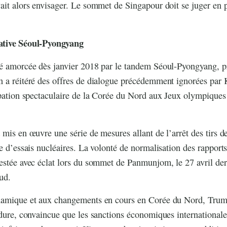
ait alors envisager. Le sommet de Singapour doit se juger en p
iative Séoul-Pyongyang
té amorcée dès janvier 2018 par le tandem Séoul-Pyongyang, 
 a réitéré des offres de dialogue précédemment ignorées par 
ipation spectaculaire de la Corée du Nord aux Jeux olympiques
 mis en œuvre une série de mesures allant de l’arrêt des tirs de
te d’essais nucléaires. La volonté de normalisation des rapports
estée avec éclat lors du sommet de Panmunjom, le 27 avril dern
ud.
namique et aux changements en cours en Corée du Nord, Trum
 dure, convaincue que les sanctions économiques internationales