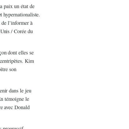
a paix un état de
t hypernationaliste.
 de l’informer à
-Unis / Corée du
on dont elles se
 centripètes. Kim
oître son
nir dans le jeu
 En témoigne le
re avec Donald
 progressif,