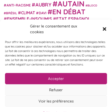
AUTAIN
AUBRY
ANTI-RACISME
BLOCO
EN DÉBAT
CLIMAT
DAVI
BRÉSIL
ENSEMBLE-INSOUMIS
ETAT ESPAGNOL
EUROPE
EXTRÊME DROITE
Gérer le consentement aux
FASCISME
FRANCE INSOUMISE
cookies
FÉMINISME
GES
GILETS JAUNES
GRANDE BRETAGNE
GRÈCE
Pour offrir les meilleures expériences, nous utilisons des technologies telles
HISTOIRE
ISRAËL PALESTINE
ITALIE
IMMIGRATION
que les cookies pour stocker et/ou accéder aux informations des appareils.
MARXISME
Le fait de consentir à ces technologies nous permettra de traiter des
MARTIN
MACRON
MIGRANT-ES
données telles que le comportement de navigation ou les ID uniques sur ce
MÉLENCHON
MUNICIPALES
NUPES
OBONO
site. Le fait de ne pas consentir ou de retirer son consentement peut avoir
RUSSIE
RETRAITES
un effet négatif sur certaines caractéristiques et fonctions.
PORTUGAL
OCCITANIE
SANTÉ
UKRAINE
USA
VIOLENCES
TURQUIE
ÉCOLOGIE
ÉDUCATION
POLICIÈRES
VIOLENCES SEXISTES
Accepter
ÉLECTIONS
ÉCOSOCIALISME
Refuser
Voir les préférences
Politique de confidentialité
•
Mentions légales