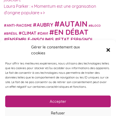
Laura Parker : « Momentum est une organisation
d’origine populaire »
AUTAIN
AUBRY
ANTI-RACISME
BLOCO
EN DÉBAT
CLIMAT
DAVI
BRÉSIL
ENSEMBLE-INSOUMIS
ETAT ESPAGNOL
EUROPE
EXTRÊME DROITE
FASCISME
Gérer le consentement aux
FRANCE INSOUMISE
cookies
FÉMINISME
GES
GILETS JAUNES
GRANDE BRETAGNE
GRÈCE
Pour offrir les meilleures expériences, nous utilisons des technologies telles
HISTOIRE
ISRAËL PALESTINE
ITALIE
IMMIGRATION
que les cookies pour stocker et/ou accéder aux informations des appareils.
MARXISME
MARTIN
Le fait de consentir à ces technologies nous permettra de traiter des
MACRON
MIGRANT-ES
données telles que le comportement de navigation ou les ID uniques sur ce
MÉLENCHON
MUNICIPALES
NUPES
OBONO
site. Le fait de ne pas consentir ou de retirer son consentement peut avoir
RUSSIE
RETRAITES
PORTUGAL
un effet négatif sur certaines caractéristiques et fonctions.
OCCITANIE
SANTÉ
UKRAINE
USA
VIOLENCES
TURQUIE
ÉCOLOGIE
ÉDUCATION
POLICIÈRES
VIOLENCES SEXISTES
Accepter
ÉLECTIONS
ÉCOSOCIALISME
Refuser