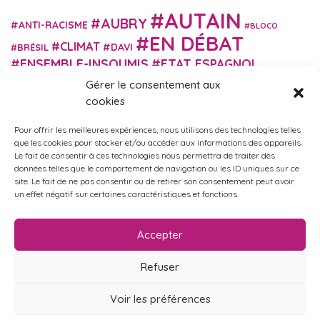
AUTAIN
AUBRY
ANTI-RACISME
BLOCO
EN DÉBAT
CLIMAT
DAVI
BRÉSIL
ENSEMBLE-INSOUMIS
ETAT ESPAGNOL
EUROPE
EXTRÊME DROITE
FASCISME
Gérer le consentement aux
FRANCE INSOUMISE
cookies
FÉMINISME
GES
GILETS JAUNES
GRANDE BRETAGNE
GRÈCE
Pour offrir les meilleures expériences, nous utilisons des technologies telles
HISTOIRE
ISRAËL PALESTINE
ITALIE
IMMIGRATION
que les cookies pour stocker et/ou accéder aux informations des appareils.
MARXISME
MARTIN
Le fait de consentir à ces technologies nous permettra de traiter des
MACRON
MIGRANT-ES
données telles que le comportement de navigation ou les ID uniques sur ce
MÉLENCHON
MUNICIPALES
NUPES
OBONO
site. Le fait de ne pas consentir ou de retirer son consentement peut avoir
RUSSIE
RETRAITES
PORTUGAL
un effet négatif sur certaines caractéristiques et fonctions.
OCCITANIE
SANTÉ
UKRAINE
USA
VIOLENCES
TURQUIE
ÉCOLOGIE
ÉDUCATION
POLICIÈRES
VIOLENCES SEXISTES
Accepter
ÉLECTIONS
ÉCOSOCIALISME
Refuser
Voir les préférences
Politique de confidentialité
•
Mentions légales