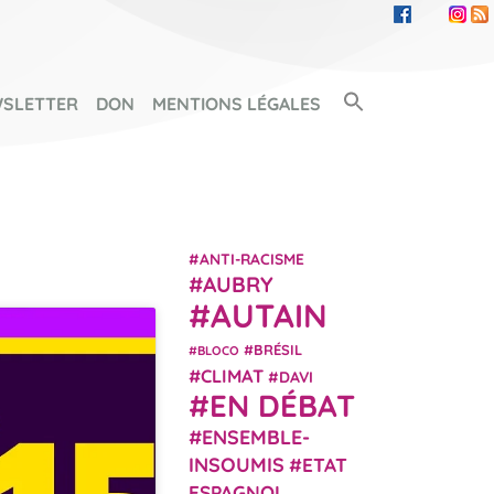
Search Button
SLETTER
DON
MENTIONS LÉGALES
SEARCH FOR:
ANTI-RACISME
AUBRY
AUTAIN
BRÉSIL
BLOCO
CLIMAT
DAVI
EN DÉBAT
ENSEMBLE-
INSOUMIS
ETAT
ESPAGNOL